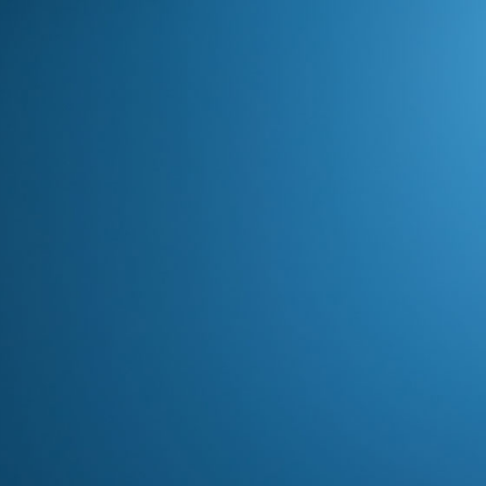
SPESIAL
mail anda untuk dapatkan diskon
l untuk semua produk kami.
Don't show this popup again