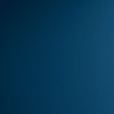
Daftarkan e
spesia