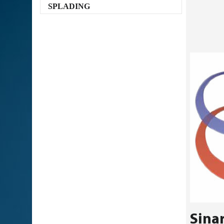
SPLADING
Sina