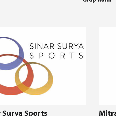
r Surya Sports
Mitr