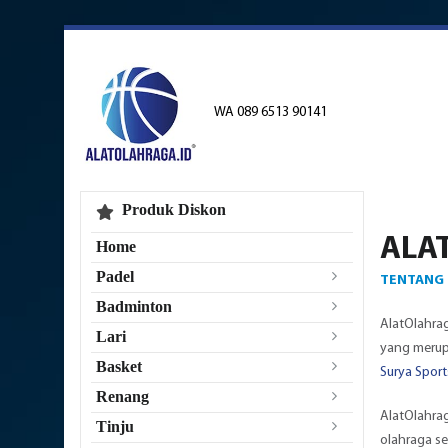
WA 089 6513 90141
Produk Diskon
ALA
Home
Padel
TENTANG 
Badminton
AlatOlahrag
Lari
yang merupa
Basket
Surya Sport
Renang
AlatOlahra
Tinju
olahraga sep