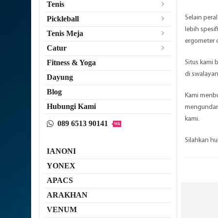
Tenis
Selain pera
Pickleball
lebih spesi
Tenis Meja
ergometer d
Catur
Fitness & Yoga
Situs kami 
di swalayan
Dayung
Blog
Kami menbuk
Hubungi Kami
mengundang 
kami.
089 6513 90141
WA
Silahkan hu
IANONI
YONEX
APACS
ARAKHAN
VENUM