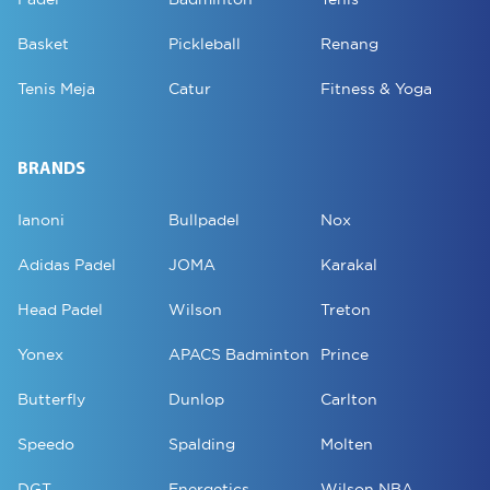
Basket
Pickleball
Renang
Tenis Meja
Catur
Fitness & Yoga
BRANDS
Ianoni
Bullpadel
Nox
Adidas Padel
JOMA
Karakal
Head Padel
Wilson
Treton
Yonex
APACS Badminton
Prince
Butterfly
Dunlop
Carlton
Speedo
Spalding
Molten
DGT
Energetics
Wilson NBA