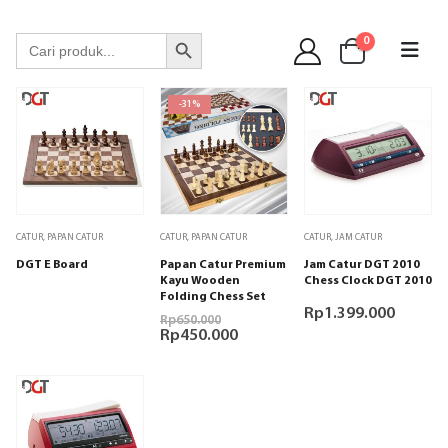
WA 089 6513 90141
Search Button
Search
0
for:
-31%
CATUR
,
PAPAN CATUR
CATUR
,
PAPAN CATUR
CATUR
,
JAM CATUR
DGT E Board
Papan Catur Premium
Jam Catur DGT 2010
Kayu Wooden
Chess Clock DGT 2010
Folding Chess Set
Rp
1.399.000
Harga
Rp
650.000
aslinya
Harga
Rp
450.000
adalah:
saat
Rp650.000.
ini
adalah:
Rp450.000.