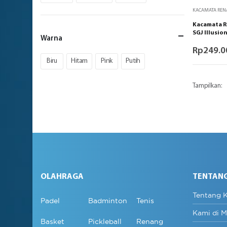
KACAMATA RE
Kacamata R
SGJ Illusio
Warna
Rp
249.0
Biru
Hitam
Pink
Putih
Tampilkan:
OLAHRAGA
TENTAN
Tentang 
Padel
Badminton
Tenis
Kami di M
Basket
Pickleball
Renang