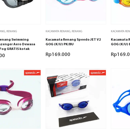
NANG
,
RENANG
KACAMATA RENANG
,
RENANG
KACAMATA RE
renang Swimming
Kacamata Renang Speedo JET V2
Kacamata R
azenger Aero Dewasa
GOG (K/U) PK/BU
GOG (K/U) 
 Fog GRATIS kotak
Rp
169.000
Rp
169.
00