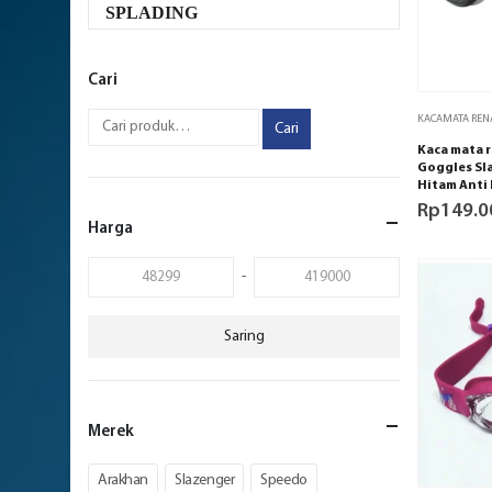
SPLADING
Cari
KACAMATA RE
Cari
Kaca mata 
Goggles Sl
Hitam Anti
Rp
149.0
Harga
-
Saring
Merek
Arakhan
Slazenger
Speedo