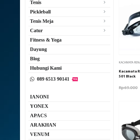
Tenis
Pickleball
Tenis Meja
Catur
Fitness & Yoga
Dayung
Blog
KACAMATA RE
Hubungi Kami
Kacamata R
501 Black
089 6513 90141
WA
Rp
69.000
IANONI
YONEX
APACS
ARAKHAN
VENUM