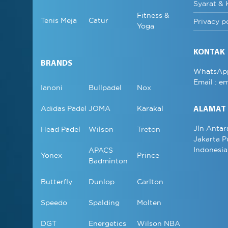
Syarat & 
Fitness &
Tenis Meja
Catur
Privacy p
Yoga
KONTAK
BRANDS
WhatsAp
Email :
em
Ianoni
Bullpadel
Nox
Adidas Padel
JOMA
Karakal
ALAMAT
Jln Antar
Head Padel
Wilson
Treton
Jakarta P
Indonesia
APACS
Yonex
Prince
Badminton
Butterfly
Dunlop
Carlton
Speedo
Spalding
Molten
DGT
Energetics
Wilson NBA