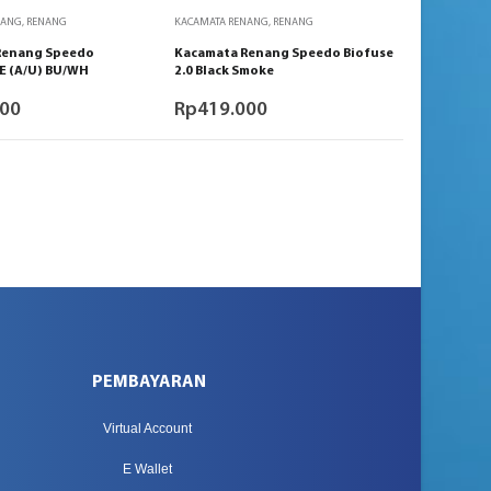
NANG
,
RENANG
KACAMATA RENANG
,
RENANG
Renang Speedo
Kacamata Renang Speedo Biofuse
 (A/U) BU/WH
2.0 Black Smoke
000
Rp
419.000
PEMBAYARAN
Virtual Account
E Wallet