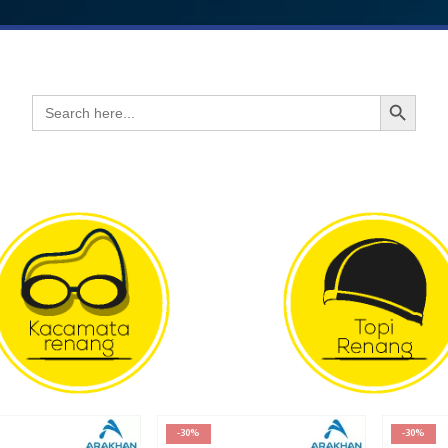
Search Button
Search
for:
-30%
-30%