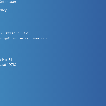
Ketentuan
olicy
p :
089 6513 90141
ail@MitraPrestasiPrima.com
a No. 51
usat 10710