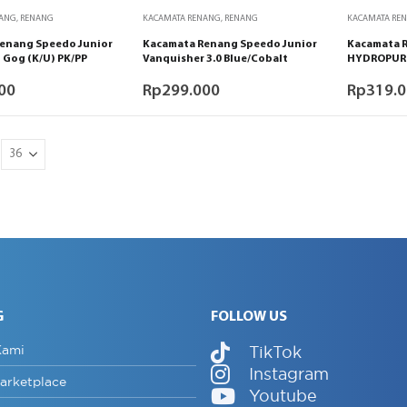
NANG
,
RENANG
KACAMATA RENANG
,
RENANG
KACAMATA RE
enang Speedo Junior
Kacamata Renang Speedo Junior
Kacamata 
n Gog (K/U) PK/PP
Vanquisher 3.0 Blue/Cobalt
HYDROPURE
00
Rp
299.000
Rp
319.
G
FOLLOW US
Kami
TikTok
Instagram
arketplace
Youtube