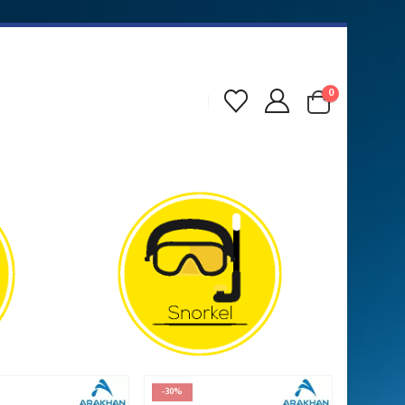
0
-30%