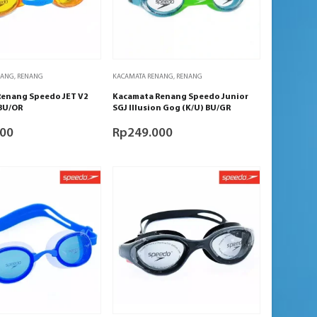
NANG
,
RENANG
KACAMATA RENANG
,
RENANG
enang Speedo JET V2
Kacamata Renang Speedo Junior
BU/OR
SGJ Illusion Gog (K/U) BU/GR
000
Rp
249.000