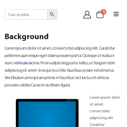
WA 089 6513 90141
Search Button
Search
0
for:
Background
Lorem ipsum dolor sit amet, consectetur adipiscing elit. Curabitur
pellentesque neque eget diam posuere porta. Quisque ut nulla at
nunc
vehicula
lacinia. Proin adipiscing porta tellus, ut feugiat nibh
adipiscing sit amet. In eu justo a felis faucibus ornare vel id metus.
Vestibulum ante ipsum primis in faucibus orci luctus et ultrices
posuere cubilia Curae; In eu libero ligula.
Lorem ipsum dolor
sit amet,
consectetur
adipiscing elit.
Curabitur