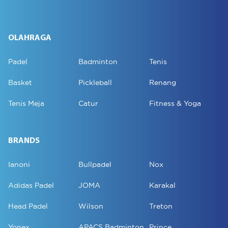
OLAHRAGA
Padel
Badminton
Tenis
Basket
Pickleball
Renang
Tenis Meja
Catur
Fitness & Yoga
BRANDS
Ianoni
Bullpadel
Nox
Adidas Padel
JOMA
Karakal
Head Padel
Wilson
Treton
Yonex
APACS Badminton
Prince