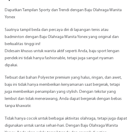
Dapatkan Tampilan Sporty dan Trendi dengan Baju Olahraga Wanita
Yonex
Saatnya tampil beda dan percaya diri di lapangan tenis atau
badminton dengan Baju Olahraga Wanita Yonex yang original dan
berkualitas tinggi ini!
Didesain khusus untuk wanita aktif seperti Anda, baju sport lengan
pendek ini tidak hanya fashionable, tetapi juga sangat nyaman
dipakai.
Terbuat dari bahan Polyester premium yang halus, ringan, dan awet,
baju ini tidak hanya memberikan kenyamanan saat bergerak, tetapi
juga memberikan penampilan yang stylish. Dengan tekstur yang
lembut dan tidak menerawang, Anda dapat bergerak dengan bebas
tanpa khawatir.
Tidak hanya cocok untuk berbagai aktivitas olahraga, tetapi juga dapat
digunakan untuk santai sehari-hari. Dengan Baju Olahraga Wanita