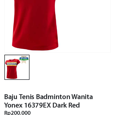
Baju Tenis Badminton Wanita
Yonex 16379EX Dark Red
Rp
200.000