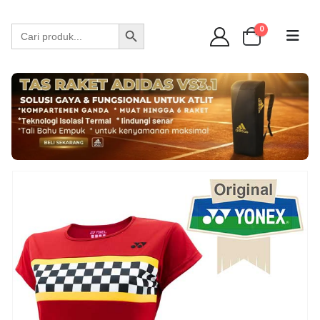
WA 089 6513 90141
Search Button
Search
0
for: