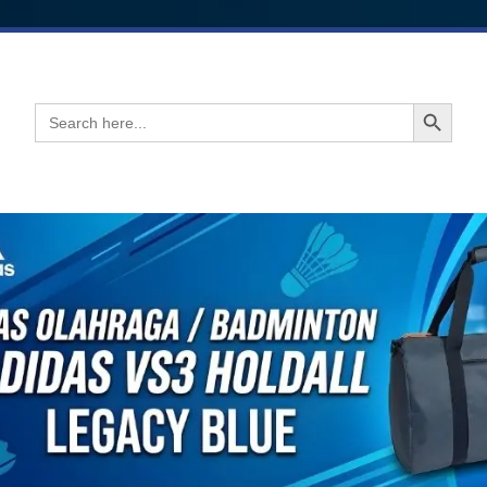
Search Button
Search
for: