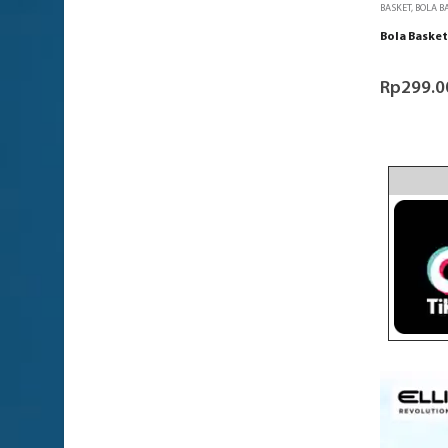
BASKET
,
BOLA B
Bola Basket
Rp
299.0