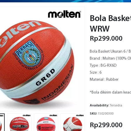
Bola Baske
WRW
Rp
299.000
Bola Basket Ukuran 6 / B
Brand : Molten (100% O
Type : BG-RX6D
Size : 6
Material : Rubber
*Bola dikirim dalam ke
Availability:
Tersedia
SKU:
150200300
Rp
299.000