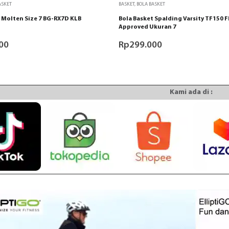
ASKET
BASKET
,
BOLA BASKET
 Molten Size 7 BG-RX7D KLB
Bola Basket Spalding Varsity TF150 F
Approved Ukuran 7
00
Rp
299.000
Kami ada di :