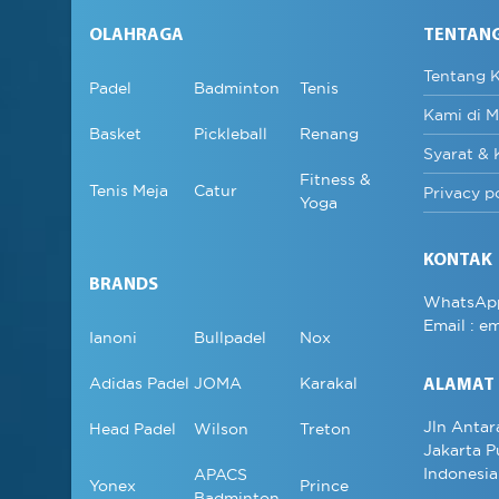
OLAHRAGA
TENTAN
Tentang 
Padel
Badminton
Tenis
Kami di M
Basket
Pickleball
Renang
Syarat & 
Fitness &
Tenis Meja
Catur
Privacy p
Yoga
KONTAK
BRANDS
WhatsAp
Email :
em
Ianoni
Bullpadel
Nox
Adidas Padel
JOMA
Karakal
ALAMAT
Jln Antar
Head Padel
Wilson
Treton
Jakarta P
Indonesia
APACS
Yonex
Prince
Badminton