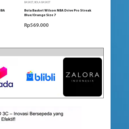
BASKET
,
BOLA BASKET
IBA
Bola Basket Wilson NBA Drive Pro Streak
Blue/Orange Size 7
Rp
569.000