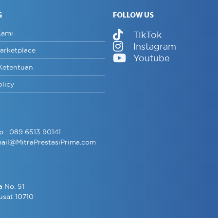
G
FOLLOW US
Kami
TikTok
Instagram
arketplace
Youtube
Ketentuan
olicy
p :
089 6513 90141
ail@MitraPrestasiPrima.com
a No. 51
usat 10710