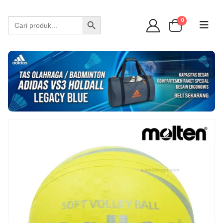
WA 089 6513 90141
Search Button
Search
0
for: