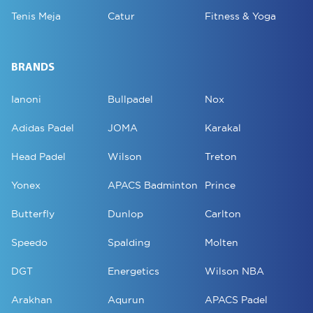
Tenis Meja
Catur
Fitness & Yoga
BRANDS
Ianoni
Bullpadel
Nox
Adidas Padel
JOMA
Karakal
Head Padel
Wilson
Treton
Yonex
APACS Badminton
Prince
Butterfly
Dunlop
Carlton
Speedo
Spalding
Molten
DGT
Energetics
Wilson NBA
Arakhan
Aqurun
APACS Padel