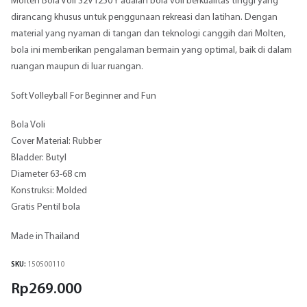
Molten Bola Voli S2V1250 Y adalah bola voli berkualitas tinggi yang
dirancang khusus untuk penggunaan rekreasi dan latihan. Dengan
material yang nyaman di tangan dan teknologi canggih dari Molten,
bola ini memberikan pengalaman bermain yang optimal, baik di dalam
ruangan maupun di luar ruangan.
Soft Volleyball For Beginner and Fun
Bola Voli
Cover Material: Rubber
Bladder: Butyl
Diameter 63-68 cm
Konstruksi: Molded
Gratis Pentil bola
Made in Thailand
SKU:
150500110
Rp
269.000