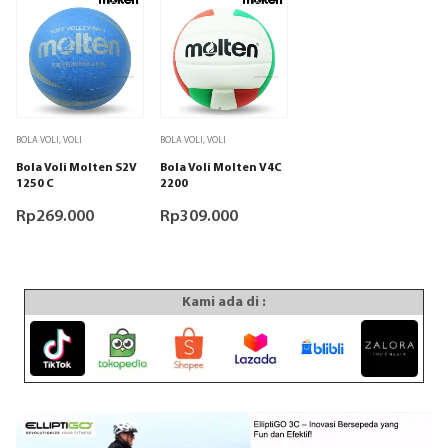
BOLA VOLI
,
VOLI
BOLA VOLI
,
VOLI
Bola Voli Molten S2V
Bola Voli Molten V4C
1250 C
2200
Rp
269.000
Rp
309.000
Kami ada di :