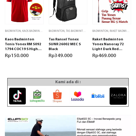
Produk
BADMINTON
,
KAOS BADMINTON
BADMINTON
,
TAS BADMINTON
,
TAS OLAHRAGA
BADMINTON
,
RAKET BADMINTON
ini
Kaos Badminton
Tas Ransel Yonex
Raket Badminton
memiliki
Tenis Yonex RM S092
SUNR 26002 MEC S
Yonex Nanoray 72
beberapa
1794 COC19 S High
Black
Light Dark Red
varian.
Risk Red
GRATIS tas, senar dan
Rp
150.000
Rp
349.000
Rp
469.000
Pilihan
grip hitam
ini
dapat
diambil
Kami ada di :
di
halaman
produk