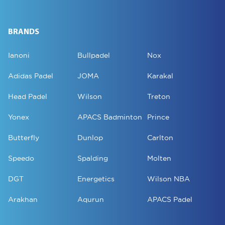
BRANDS
Ianoni
Bullpadel
Nox
Adidas Padel
JOMA
Karakal
Head Padel
Wilson
Treton
Yonex
APACS Badminton
Prince
Butterfly
Dunlop
Carlton
Speedo
Spalding
Molten
DGT
Energetics
Wilson NBA
Arakhan
Aqurun
APACS Padel