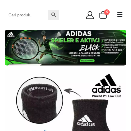
WA 089 6513 90141
Search Button
Search
0
for: