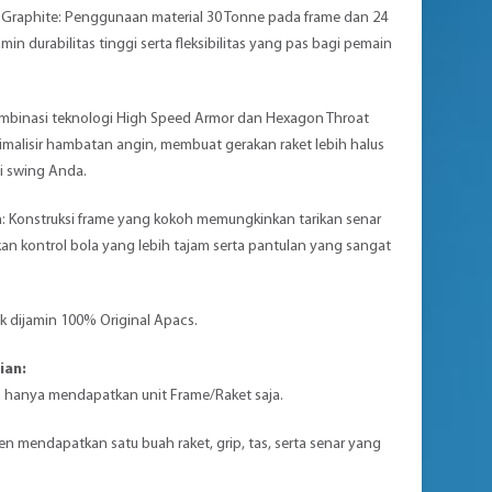
 Graphite: Penggunaan material 30 Tonne pada frame dan 24
n durabilitas tinggi serta fleksibilitas yang pas bagi pemain
mbinasi teknologi High Speed Armor dan Hexagon Throat
imalisir hambatan angin, membuat gerakan raket lebih halus
i swing Anda.
m: Konstruksi frame yang kokoh memungkinkan tarikan senar
an kontrol bola yang lebih tajam serta pantulan yang sangat
k dijamin 100% Original Apacs.
ian:
 hanya mendapatkan unit Frame/Raket saja.
 mendapatkan satu buah raket, grip, tas, serta senar yang