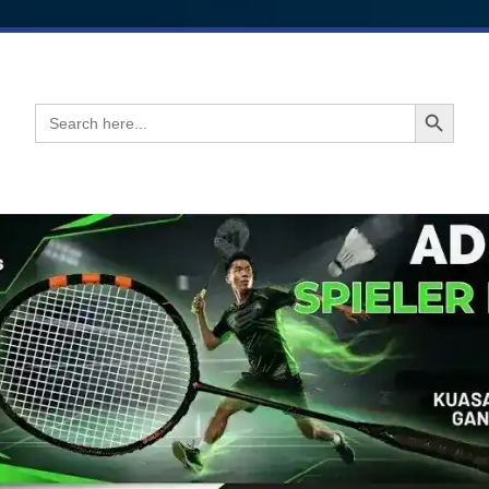
Search Button
Search
for: