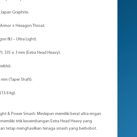
e Japan Graphite.
 Armor + Hexagon Throat.
ori 8U – Ultra Light).
): 335 ± 3 mm (Extra Head Heavy).
exible).
5 mm (Taper Shaft).
(13.6 kg).
ight & Power Smash: Meskipun memiliki berat ultra ringan
i memiliki titik keseimbangan Extra Head Heavy yang
nan tetap menghasilkan tenaga smash yang berbobot.