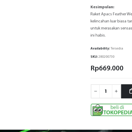
Kesimpulan:
Raket Apacs Feather We
kelincahan luar biasa ta
untuk merasakan sensas
ini habis.
Availability:
Tersedia
SKU:
280200730
Rp
669.000