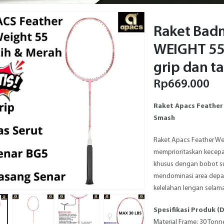
Raket Bad
WEIGHT 55 
grip dan ta
Rp
669.000
Raket Apacs Feather
Smash
Raket Apacs Feather Wei
memprioritaskan kecepa
khusus dengan bobot su
mendominasi area depan
kelelahan lengan selam
Spesifikasi Produk (D
Material Frame: 30 Tonn