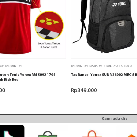
AOS BADMINTON
BADMINTON
,
TAS BADMINTON
,
TAS OLAHRAGA
nton Tenis Yonex RM S092 1794
Tas Ransel Yonex SUNR 26002 MEC S B
h Risk Red
00
Rp
349.000
Kami ada di :