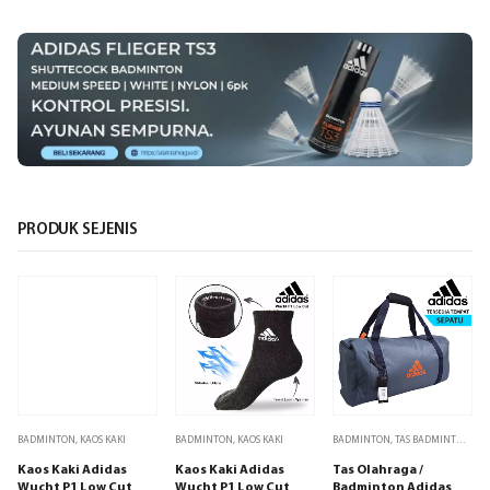
PRODUK SEJENIS
BADMINTON
,
KAOS KAKI
BADMINTON
,
KAOS KAKI
BADMINTON
,
TAS BADMINTON
,
TA
Kaos Kaki Adidas
Kaos Kaki Adidas
Tas Olahraga /
Wucht P1 Low Cut
Wucht P1 Low Cut
Badminton Adidas