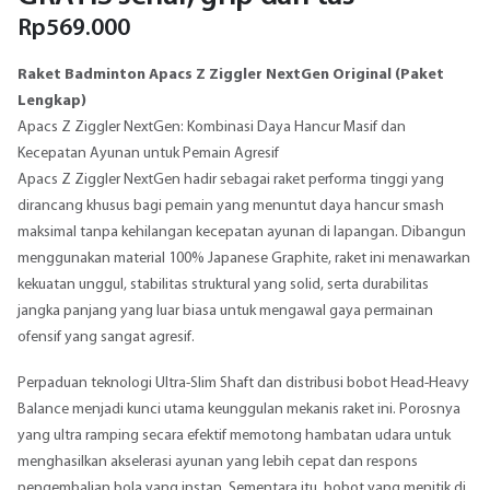
Rp
569.000
Raket Badminton Apacs Z Ziggler NextGen Original (Paket
Lengkap)
Apacs Z Ziggler NextGen: Kombinasi Daya Hancur Masif dan
Kecepatan Ayunan untuk Pemain Agresif
Apacs Z Ziggler NextGen hadir sebagai raket performa tinggi yang
dirancang khusus bagi pemain yang menuntut daya hancur smash
maksimal tanpa kehilangan kecepatan ayunan di lapangan. Dibangun
menggunakan material 100% Japanese Graphite, raket ini menawarkan
kekuatan unggul, stabilitas struktural yang solid, serta durabilitas
jangka panjang yang luar biasa untuk mengawal gaya permainan
ofensif yang sangat agresif.
Perpaduan teknologi Ultra-Slim Shaft dan distribusi bobot Head-Heavy
Balance menjadi kunci utama keunggulan mekanis raket ini. Porosnya
yang ultra ramping secara efektif memotong hambatan udara untuk
menghasilkan akselerasi ayunan yang lebih cepat dan respons
pengembalian bola yang instan. Sementara itu, bobot yang menitik di