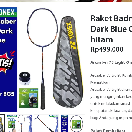
Raket Badm
Dark Blue 
hitam
Rp
499.000
Arcsaber 73 Light Ori
Arcsaber 73 Light: Komb
Mematikan
Arcsaber 73 Light dira
yang menginginkan kece
untuk melakukan smash 
kecepatan, kekuatan, da
bagi Anda yang ingin me
Paket Pembelian: