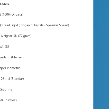
TEKNIS
t (100% Original)
 Head Light (Ringan di Kepala / Spesialis Speed)
 Weight): 5U (77 gram)
ze): G5
y): Sedang (Medium)
pe): Isometric
26 inci (Standar)
 Graphite
): Jointless