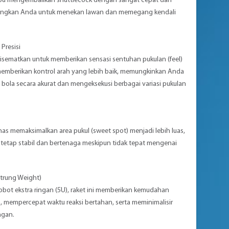
pu mengembalikan shuttlecock dengan sangat cepat dan
ungkan Anda untuk menekan lawan dan memegang kendali
Presisi
 disematkan untuk memberikan sensasi sentuhan pukulan (feel)
 memberikan kontrol arah yang lebih baik, memungkinkan Anda
ola secara akurat dan mengeksekusi berbagai variasi pukulan
has memaksimalkan area pukul (sweet spot) menjadi lebih luas,
tetap stabil dan bertenaga meskipun tidak tepat mengenai
trung Weight)
bot ekstra ringan (5U), raket ini memberikan kemudahan
, mempercepat waktu reaksi bertahan, serta meminimalisir
ngan.