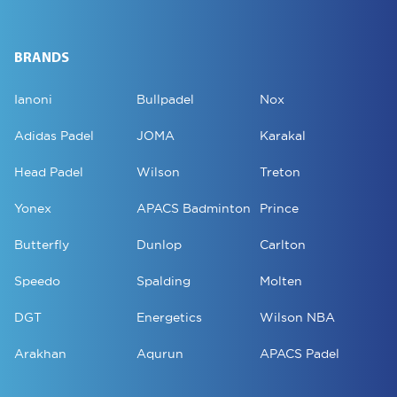
BRANDS
Ianoni
Bullpadel
Nox
Adidas Padel
JOMA
Karakal
Head Padel
Wilson
Treton
Yonex
APACS Badminton
Prince
Butterfly
Dunlop
Carlton
Speedo
Spalding
Molten
DGT
Energetics
Wilson NBA
Arakhan
Aqurun
APACS Padel