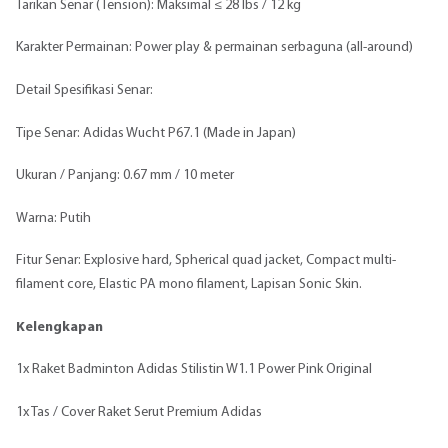
Tarikan Senar (Tension): Maksimal ≤ 28 lbs / 12 kg
Karakter Permainan: Power play & permainan serbaguna (all-around)
Detail Spesifikasi Senar:
Tipe Senar: Adidas Wucht P67.1 (Made in Japan)
Ukuran / Panjang: 0.67 mm / 10 meter
Warna: Putih
Fitur Senar: Explosive hard, Spherical quad jacket, Compact multi-
filament core, Elastic PA mono filament, Lapisan Sonic Skin.
Kelengkapan
1x Raket Badminton Adidas Stilistin W1.1 Power Pink Original
1x Tas / Cover Raket Serut Premium Adidas