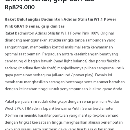
Rp
829.000
Raket Bulutangkis Badminton Adidas Stilistin W1.1 Power
Pink GRATIS senar, grip dan tas
Raket Badminton Adidas Stilistin W1.1 Power Pink 100% Original
dirancang menggunakan struktur rangka tanpa sambungan yang
sangat ringan, memberikan kontrol maksimal serta kenyamanan
optimal saat bermain. Perpaduan antara keseimbangan berat yang
cenderung di bagian bawah (head light balance) dan poros fleksibel
sedang (medium flexible shaft) menjadikannya pilihan sempurna untuk
gaya permainan serbaguna (all-around / power play). Desain ini
membantu menghasilkan serangan bertenaga serta manuver bertahan
dengan kelincahan tinggi untuk penyempurnaan kualitas game Anda.
Paket penjualan ini sudah dilengkapi dengan senar premium Adidas
Wucht P67.1 (Made in Japan) berwarna Putih. Senar berdiameter
0.67mm ini memiliki karakter pantulan yang mantap (explosive hard)
dengan tingkat keelastisan tinggi, menghasilkan akurasi penempatan
kok yang presisi serta hantaran daya yang luar biasa di lapangan.