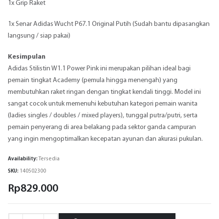
1x Grip Raket
1x Senar Adidas Wucht P67.1 Original Putih (Sudah bantu dipasangkan
langsung / siap pakai)
Kesimpulan
Adidas Stilistin W1.1 Power Pink ini merupakan pilihan ideal bagi
pemain tingkat Academy (pemula hingga menengah) yang
membutuhkan raket ringan dengan tingkat kendali tinggi. Model ini
sangat cocok untuk memenuhi kebutuhan kategori pemain wanita
(ladies singles / doubles / mixed players), tunggal putra/putri, serta
pemain penyerang di area belakang pada sektor ganda campuran
yang ingin mengoptimalkan kecepatan ayunan dan akurasi pukulan.
Availability:
Tersedia
SKU:
140502300
Rp
829.000