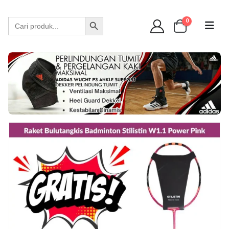
WA 089 6513 90141
Search Button
Search
0
for: