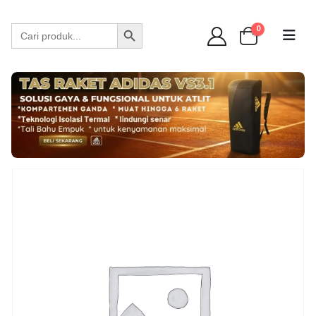
WA 089 6513 90141
Search Button
Search
0
for: