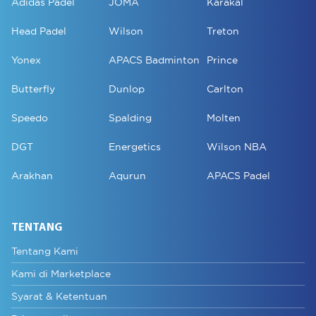
Adidas Padel
JOMA
Karakal
Head Padel
Wilson
Treton
Yonex
APACS Badminton
Prince
Butterfly
Dunlop
Carlton
Speedo
Spalding
Molten
DGT
Energetics
Wilson NBA
Arakhan
Aqurun
APACS Padel
TENTANG
Tentang Kami
Kami di Marketplace
Syarat & Ketentuan