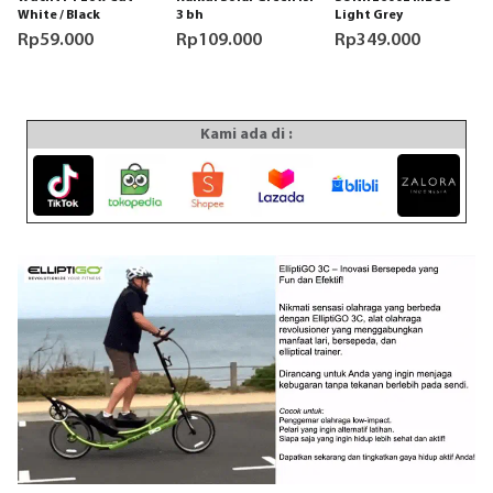
White / Black
3 bh
Light Grey
Rp
59.000
Rp
109.000
Rp
349.000
Kami ada di :