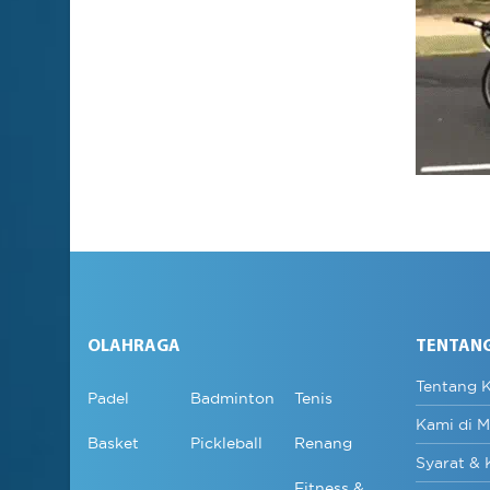
OLAHRAGA
TENTAN
Tentang 
Padel
Badminton
Tenis
Kami di M
Basket
Pickleball
Renang
Syarat & 
Fitness &