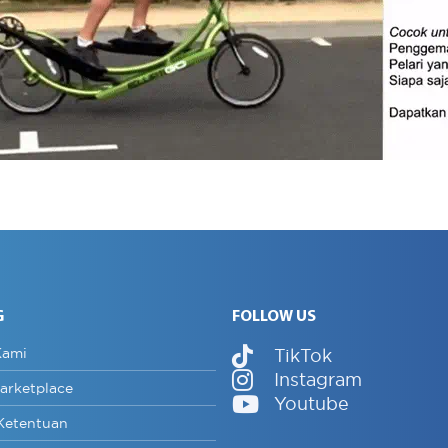
G
FOLLOW US
Kami
TikTok
Instagram
arketplace
Youtube
Ketentuan