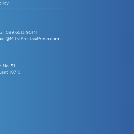
olicy
p :
089 6513 90141
ail@MitraPrestasiPrima.com
a No. 51
usat 10710