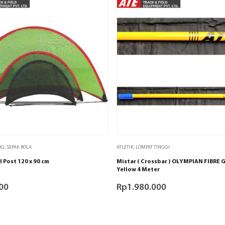
NG
,
SEPAK BOLA
ATLETIK
,
LOMPAT TINGGI
 Post 120 x 90 cm
Mistar ( Crossbar ) OLYMPIAN FIBRE 
Yellow 4 Meter
00
Rp
1.980.000