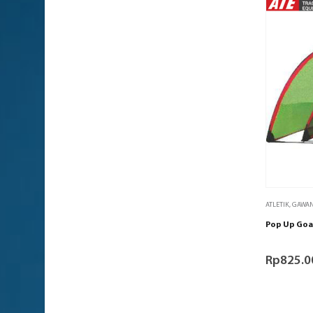
ATLETIK
,
GAWA
Pop Up Goal
Rp
825.0