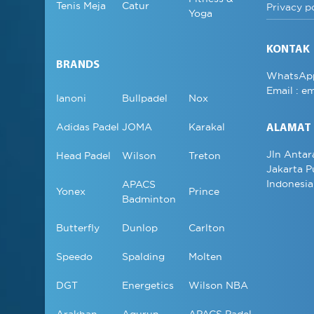
Tenis Meja
Catur
Privacy p
Yoga
KONTAK
BRANDS
WhatsAp
Email :
em
Ianoni
Bullpadel
Nox
Adidas Padel
JOMA
Karakal
ALAMAT
Jln Antar
Head Padel
Wilson
Treton
Jakarta P
Indonesia
APACS
Yonex
Prince
Badminton
Butterfly
Dunlop
Carlton
Speedo
Spalding
Molten
DGT
Energetics
Wilson NBA
Arakhan
Aqurun
APACS Padel