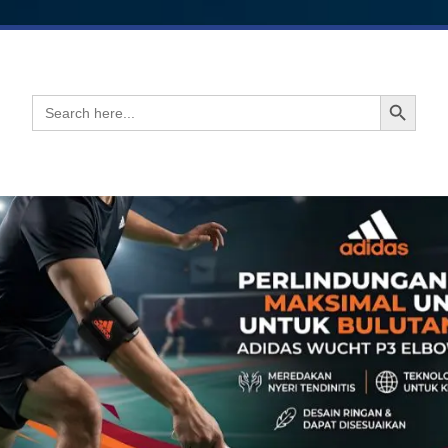
Search Button
Search
for: