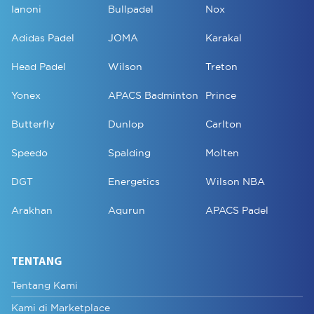
Ianoni
Bullpadel
Nox
Adidas Padel
JOMA
Karakal
Head Padel
Wilson
Treton
Yonex
APACS Badminton
Prince
Butterfly
Dunlop
Carlton
Speedo
Spalding
Molten
DGT
Energetics
Wilson NBA
Arakhan
Aqurun
APACS Padel
TENTANG
Tentang Kami
Kami di Marketplace