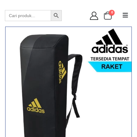
WA 089 6513 90141
Search Button
Search
0
for: