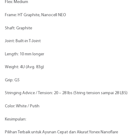
Flex: Medium
Frame: HT Graphite, Nanocell NEO
Shaft: Graphite
Joint: Built-in T-Joint
Length: 10 mm longer
Weight: 4U (Avg. 83g)
Grip: G5
Stringing Advice / Tension: 20 – 28 lbs (String tension sampai 28 LBS)
Color: White / Putih
Kesimpulan:
Pilihan Terbaik untuk Ayunan Cepat dan Akurat Yonex Nanoflare