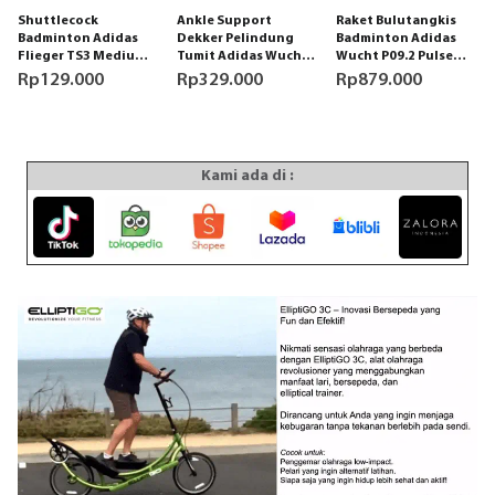
Shuttlecock
Ankle Support
Raket Bulutangkis
Badminton Adidas
Dekker Pelindung
Badminton Adidas
Flieger TS3 Medium
Tumit Adidas Wucht
Wucht P09.2 Pulse
Speed White 6pk
P3
Blue GRATIS senar,
Rp
129.000
Rp
329.000
Rp
879.000
grip dan tas
Kami ada di :