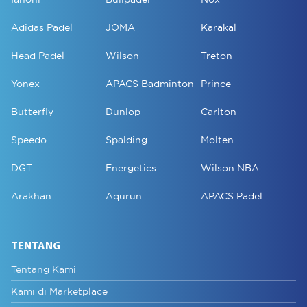
Adidas Padel
JOMA
Karakal
Head Padel
Wilson
Treton
Yonex
APACS Badminton
Prince
Butterfly
Dunlop
Carlton
Speedo
Spalding
Molten
DGT
Energetics
Wilson NBA
Arakhan
Aqurun
APACS Padel
TENTANG
Tentang Kami
Kami di Marketplace