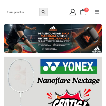
WA 089 6513 90141
Search Button
Search
0
for: