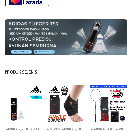
PRODUK SEJENIS
BADMINTON
,
SHUTTECOCK BADMINTON
AKSESORIS
,
BADMINTON
,
FITNESS
,
SUPPORTER
BADMINTON
,
RAKET BADMINTON