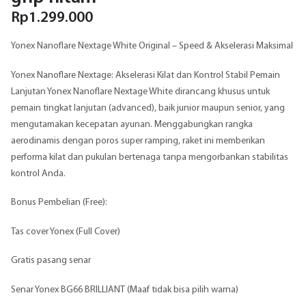
Rp
1.299.000
Yonex Nanoflare Nextage White Original – Speed & Akselerasi Maksimal
Yonex Nanoflare Nextage: Akselerasi Kilat dan Kontrol Stabil Pemain
Lanjutan Yonex Nanoflare Nextage White dirancang khusus untuk
pemain tingkat lanjutan (advanced), baik junior maupun senior, yang
mengutamakan kecepatan ayunan. Menggabungkan rangka
aerodinamis dengan poros super ramping, raket ini memberikan
performa kilat dan pukulan bertenaga tanpa mengorbankan stabilitas
kontrol Anda.
Bonus Pembelian (Free):
Tas cover Yonex (Full Cover)
Gratis pasang senar
Senar Yonex BG66 BRILLIANT (Maaf tidak bisa pilih warna)