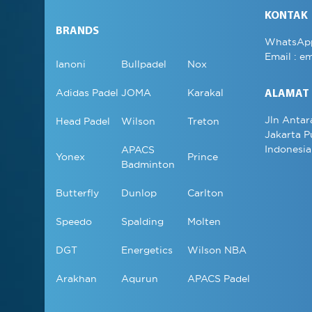
KONTAK
BRANDS
WhatsAp
Email :
em
Ianoni
Bullpadel
Nox
Adidas Padel
JOMA
Karakal
ALAMAT
Jln Antar
Head Padel
Wilson
Treton
Jakarta P
Indonesia
APACS
Yonex
Prince
Badminton
Butterfly
Dunlop
Carlton
Speedo
Spalding
Molten
DGT
Energetics
Wilson NBA
Arakhan
Aqurun
APACS Padel