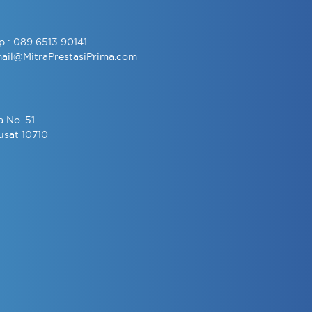
p :
089 6513 90141
ail@MitraPrestasiPrima.com
a No. 51
usat 10710