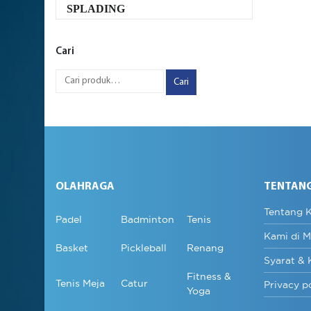
SPLADING
Cari
Cari
OLAHRAGA
TENTAN
Tentang 
Padel
Badminton
Tenis
Kami di M
Basket
Pickleball
Renang
Syarat & 
Fitness &
Tenis Meja
Catur
Privacy p
Yoga