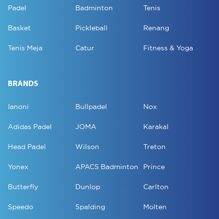
Padel
Badminton
Tenis
Basket
Pickleball
Renang
Tenis Meja
Catur
Fitness & Yoga
BRANDS
Ianoni
Bullpadel
Nox
Adidas Padel
JOMA
Karakal
Head Padel
Wilson
Treton
Yonex
APACS Badminton
Prince
Butterfly
Dunlop
Carlton
Speedo
Spalding
Molten