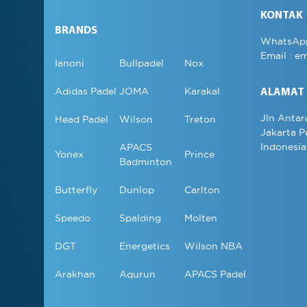
KONTAK
BRANDS
WhatsAp
Email :
em
Ianoni
Bullpadel
Nox
Adidas Padel
JOMA
Karakal
ALAMAT
Jln Antar
Head Padel
Wilson
Treton
Jakarta P
Indonesia
APACS
Yonex
Prince
Badminton
Butterfly
Dunlop
Carlton
Speedo
Spalding
Molten
DGT
Energetics
Wilson NBA
Arakhan
Aqurun
APACS Padel