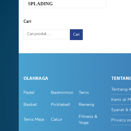
SPLADING
Cari
Cari
OLAHRAGA
TENTAN
Tentang 
Padel
Badminton
Tenis
Kami di M
Basket
Pickleball
Renang
Syarat & 
Fitness &
Tenis Meja
Catur
Privacy p
Yoga