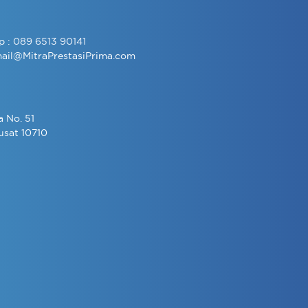
p :
089 6513 90141
ail@MitraPrestasiPrima.com
a No. 51
usat 10710