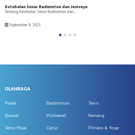
Bagaimana Ankle Support Meningkatkan Keseimbangan Saat
Berolahraga
Penyangga pergelangan kaki, seperti penyangga atau lengan,
menawarkan beberapa manfaat...
Mei 2, 2025
OLAHRAGA
Padel
Badminton
Tenis
Basket
Pickleball
Renang
Tenis Meja
Catur
Fitness & Yoga