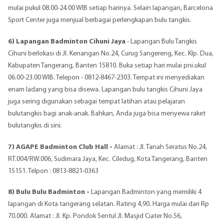
mulai pukul 08.00-24.00 WIB setiap harinya. Selain lapangan, Barcelona
Sport Center juga menjual berbagai perlengkapan bulu tangkis.
6) Lapangan Badminton Cihuni Jaya
- Lapangan Bulu Tangkis
Cihuni berlokasi di Jl. Kenangan No.24, Curug Sangereng, Kec. Klp. Dua,
Kabupaten Tangerang, Banten 15810. Buka setiap hari mulai pni.ukul
06.00-23.00 WIB. Telepon - 0812-8467-2303. Tempat ini menyediakan
enam ladang yang bisa disewa. Lapangan bulu tangkis Cihuni Jaya
juga sering digunakan sebagai tempat latihan atau pelajaran
bulutangkis bagi anak-anak. Bahkan, Anda juga bisa menyewa raket
bulutangkis di sini.
7) AGAPE Badminton Club Hall -
Alamat : Jl. Tanah Seratus No.24,
RT.004/RW.006, Sudimara Jaya, Kec. Ciledug, Kota Tangerang, Banten
15151. Telpon : 0813-8821-0363
8) Bulu Bulu Badminton -
Lapangan Badminton yang memiliki 4
lapangan di Kota tangerang selatan. Rating 4,90. Harga mulai dari Rp
70.000. Alamat : Jl. Kp. Pondok Sentul Jl. Masjid Ciater No.56,