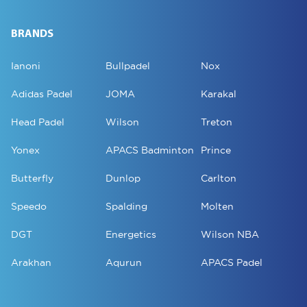
BRANDS
Ianoni
Bullpadel
Nox
Adidas Padel
JOMA
Karakal
Head Padel
Wilson
Treton
Yonex
APACS Badminton
Prince
Butterfly
Dunlop
Carlton
Speedo
Spalding
Molten
DGT
Energetics
Wilson NBA
Arakhan
Aqurun
APACS Padel