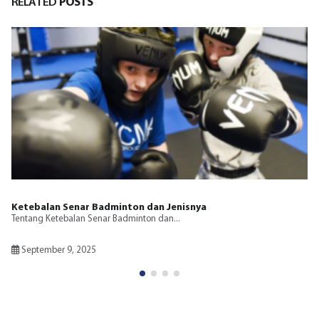
RELATED
POSTS
Bagaimana Ankle Support Meningkatkan Keseimbang
Berolahraga
Penyangga pergelangan kaki, seperti penyangga atau lengan,
menawarkan beberapa manfaat...
Mei 2, 2025