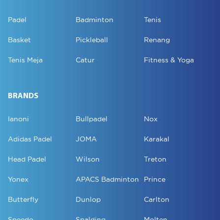
Padel
Badminton
Tenis
Basket
Pickleball
Renang
Tenis Meja
Catur
Fitness & Yoga
BRANDS
Ianoni
Bullpadel
Nox
Adidas Padel
JOMA
Karakal
Head Padel
Wilson
Treton
Yonex
APACS Badminton
Prince
Butterfly
Dunlop
Carlton
Speedo
Spalding
Molten