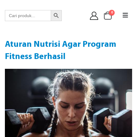
WA 089 6513 90141
Search Button
Search
0
for:
Aturan Nutrisi Agar Program
Fitness Berhasil