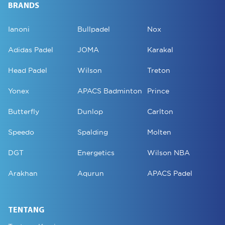
BRANDS
Ianoni
Bullpadel
Nox
Adidas Padel
JOMA
Karakal
Head Padel
Wilson
Treton
Yonex
APACS Badminton
Prince
Butterfly
Dunlop
Carlton
Speedo
Spalding
Molten
DGT
Energetics
Wilson NBA
Arakhan
Aqurun
APACS Padel
TENTANG