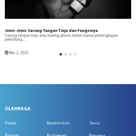
Ukuran Ring Tinju dan Dampaknya pada Pertandingan
Ring tinju adalah elemen penting dalam olahraga tinju yang
mempengaruhi...
Januari 2, 2025
OLAHRAGA
Padel
Badminton
Tenis
Basket
Pickleball
Renang