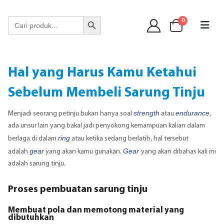
WA 089 6513 90141
Search Button
Search
0
for:
Hal yang Harus Kamu Ketahui
Sebelum Membeli Sarung Tinju
strength
endurance
Menjadi seorang petinju bukan hanya soal
atau
,
ada unsur lain yang bakal jadi penyokong kemampuan kalian dalam
ring
berlaga di dalam
atau ketika sedang berlatih, hal tersebut
gear
Gear
adalah
yang akan kamu gunakan.
yang akan dibahas kali ini
adalah sarung tinju.
Proses pembuatan sarung tinju
Membuat pola dan memotong material yang
dibutuhkan