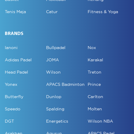
Tenis Meja
Catur
Fitness & Yoga
BRANDS
Ianoni
Bullpadel
Nox
Adidas Padel
JOMA
Karakal
Head Padel
Wilson
Treton
Yonex
APACS Badminton
Prince
Butterfly
Dunlop
Carlton
Speedo
Spalding
Molten
DGT
Energetics
Wilson NBA
Arakhan
Aqurun
APACS Padel