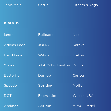
Tenis Meja
Catur
Fitness & Yoga
BRANDS
Ianoni
Bullpadel
Nox
Adidas Padel
JOMA
Karakal
Head Padel
Wilson
Treton
Yonex
APACS Badminton
Prince
Butterfly
Dunlop
Carlton
Speedo
Spalding
Molten
DGT
Energetics
Wilson NBA
Arakhan
Aqurun
APACS Padel