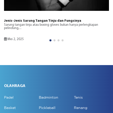
enis Sarung Tangan Tinju dan Fungsinya
Ukuran Ri
angan tinju atau boxing gloves bukan hanya perlengkapan
Ring tinju 
,...
mempengaru
 2025
Januari 2
OLAHRAGA
Padel
Badminton
Tenis
Basket
Pickleball
Renang