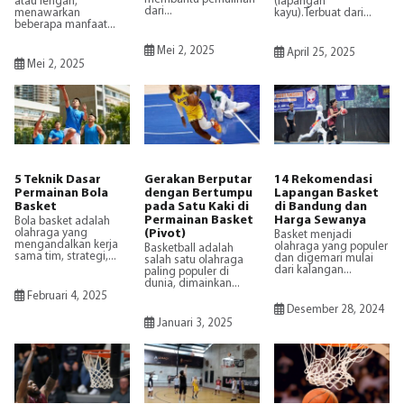
atau lengan,
(lapangan
dari...
menawarkan
kayu).Terbuat dari...
beberapa manfaat...
Mei 2, 2025
April 25, 2025
Mei 2, 2025
5 Teknik Dasar
Gerakan Berputar
14 Rekomendasi
Permainan Bola
dengan Bertumpu
Lapangan Basket
Basket
pada Satu Kaki di
di Bandung dan
Permainan Basket
Harga Sewanya
Bola basket adalah
olahraga yang
(Pivot)
Basket menjadi
mengandalkan kerja
olahraga yang populer
Basketball adalah
sama tim, strategi,...
dan digemari mulai
salah satu olahraga
dari kalangan...
paling populer di
dunia, dimainkan...
Februari 4, 2025
Desember 28, 2024
Januari 3, 2025