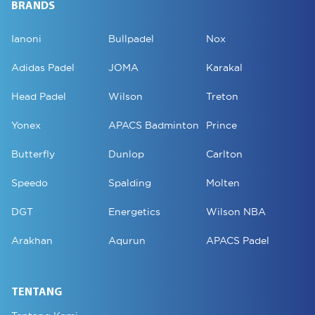
BRANDS
Ianoni
Bullpadel
Nox
Adidas Padel
JOMA
Karakal
Head Padel
Wilson
Treton
Yonex
APACS Badminton
Prince
Butterfly
Dunlop
Carlton
Speedo
Spalding
Molten
DGT
Energetics
Wilson NBA
Arakhan
Aqurun
APACS Padel
TENTANG