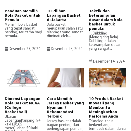
Panduan Memilih
10 Pilihan
Taktik dan
Bola Basket untuk
Lapangan Basket
keterampilan
Pemula
di Jakarta
dasar dalam bola
basket untuk
Memilih bola basket
Bola basket
yang tepat sangat
merupakan salah satu
pemula:
penting, terutama bagi
olahraga yang sangat
1. Dribbling
pemula...
diminati oleh...
(Menggiring Bola)
Dribbling adalah
keterampilan dasar
yang sangat...
Desember 23, 2024
Desember 23, 2024
Desember 14, 2024
Dimensi Lapangan
Cara Memilih
10 Produk Basket
Bola Basket NCAA
Jersey Basket yang
Inovatif yang
(College
Nyaman: 7
Membantu
Basketball)
Rekomendasi
Meningkatkan
Terbaik
Performa Anda
Ukuran
LapanganPanjang: 94
Jersey basket adalah
Teknologi terus
kaki (28,65
bagian penting dari
berkembang,
meter)Lebar: 50 kaki
perlengkapan pemain,
termasuk dalam dunia