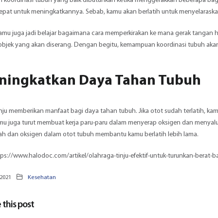
koordinasi tubuh yang baik dibutuhkan ketika menggerakkan beberapa bagia
epat untuk meningkatkannya. Sebab, kamu akan berlatih untuk menyelaraska
 kamu juga jadi belajar bagaimana cara memperkirakan ke mana gerak tangan
h objek yang akan diserang. Dengan begitu, kemampuan koordinasi tubuh aka
ningkatkan Daya Tahan Tubuh
nju memberikan manfaat bagi daya tahan tubuh. Jika otot sudah terlatih, kamu
amu juga turut membuat kerja paru-paru dalam menyerap oksigen dan menyalur
ah dan oksigen dalam otot tubuh membantu kamu berlatih lebih lama.
tps://www.halodoc.com/artikel/olahraga-tinju-efektif-untuk-turunkan-berat-
 2021
Kesehatan
 this post