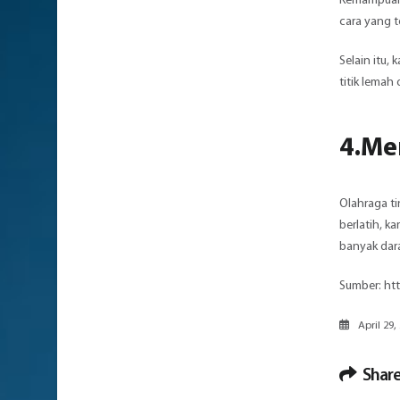
Kemampuan 
cara yang t
Selain itu,
titik lema
4.Me
Olahraga ti
berlatih, k
banyak dar
Sumber:
ht
April 29,
Share