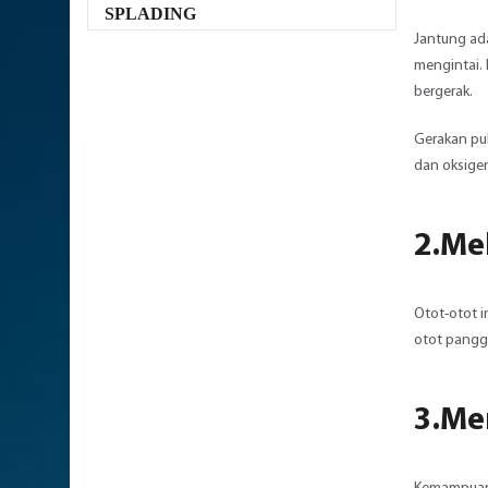
SPLADING
Jantung ada
mengintai. 
bergerak.
Gerakan puk
dan oksigen
2.Mel
Otot-otot i
otot panggu
3.Me