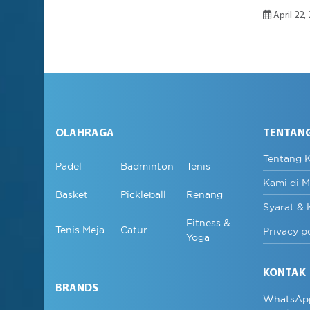
April 22,
OLAHRAGA
TENTAN
Tentang 
Padel
Badminton
Tenis
Kami di M
Basket
Pickleball
Renang
Syarat & 
Fitness &
Tenis Meja
Catur
Privacy p
Yoga
KONTAK
BRANDS
WhatsAp