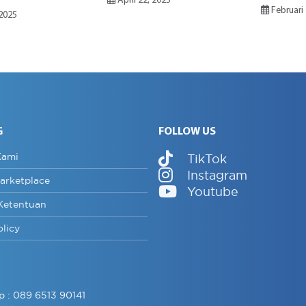
April 22, 2025
Februari 
 2025
G
FOLLOW US
Kami
TikTok
Instagram
arketplace
Youtube
Ketentuan
olicy
p :
089 6513 90141