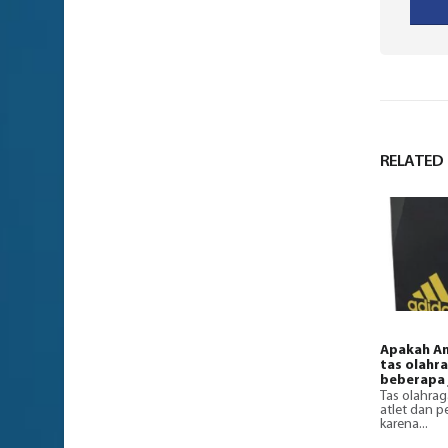
RELATED
Apakah An
tas olahr
beberapa 
Tas olahrag
atlet dan 
karena...