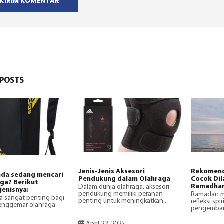
POSTS
Jenis-Jenis Aksesori
Rekomend
da sedang mencari
Pendukung dalam Olahraga
Cocok Dil
aga? Berikut
Ramadha
Dalam dunia olahraga, aksesori
jenisnya:
pendukung memiliki peranan
Ramadan m
a sangat penting bagi
penting untuk meningkatkan...
refleksi spi
penggemar olahraga
pengembanga