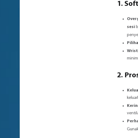
1.
Soft
Overg
sesi
b
peny
Pilih
Wrist
minim
2. Pr
Kelua
keluar
Kerin
ventil
Perh
Guna