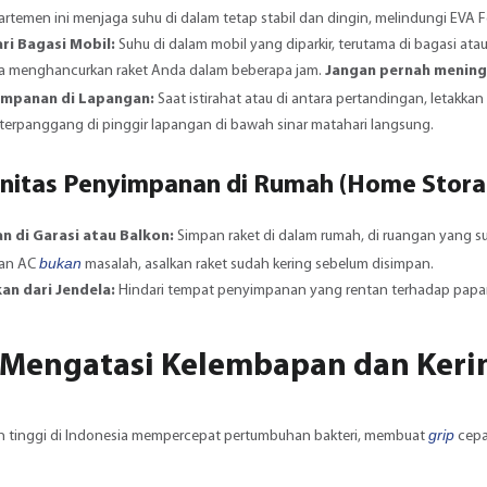
rtemen ini menjaga suhu di dalam tetap stabil dan dingin, melindungi EVA F
ri Bagasi Mobil:
Suhu di dalam mobil yang diparkir, terutama di bagasi ata
isa menghancurkan raket Anda dalam beberapa jam.
Jangan pernah meningg
impanan di Lapangan:
Saat istirahat atau di antara pertandingan, letakkan
terpanggang di pinggir lapangan di bawah sinar matahari langsung.
tinitas Penyimpanan di Rumah (Home Stora
n di Garasi atau Balkon:
Simpan raket di dalam rumah, di ruangan yang suh
bukan
an AC
masalah, asalkan raket sudah kering sebelum disimpan.
an dari Jendela:
Hindari tempat penyimpanan yang rentan terhadap papara
💧 Mengatasi Kelembapan dan Keri
grip
 tinggi di Indonesia mempercepat pertumbuhan bakteri, membuat
cepat