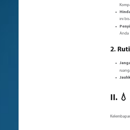
Kompa
Hinda
ini b
Peny
Anda 
2. Ru
Janga
ruang
Jauhk
II. 
Kelembapan