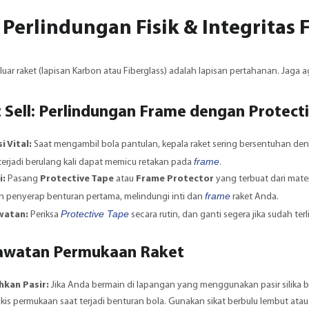
🛡️ Perlindungan Fisik & Integritas
uar raket (lapisan Karbon atau Fiberglass) adalah lapisan pertahanan. Jaga aga
t Sell: Perlindungan Frame dengan Protect
i Vital:
Saat mengambil bola pantulan, kepala raket sering bersentuhan deng
frame
terjadi berulang kali dapat memicu retakan pada
.
i:
Pasang
Protective Tape
atau
Frame Protector
yang terbuat dari materi
frame
an penyerap benturan pertama, melindungi inti dan
raket Anda.
Protective Tape
watan:
Periksa
secara rutin, dan ganti segera jika sudah ter
rawatan Permukaan Raket
hkan Pasir:
Jika Anda bermain di lapangan yang menggunakan pasir silika b
kis permukaan saat terjadi benturan bola. Gunakan sikat berbulu lembut atau