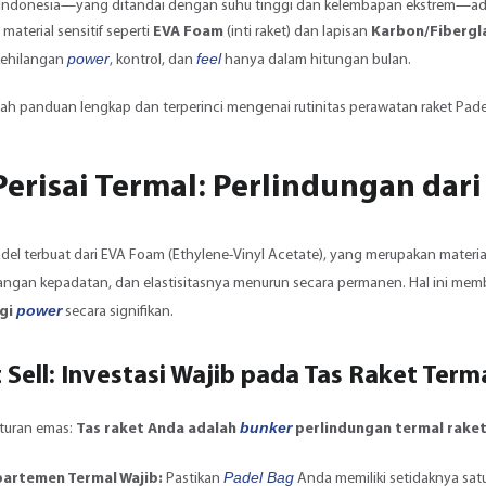
is Indonesia—yang ditandai dengan suhu tinggi dan kelembapan ekstrem—ada
 material sensitif seperti
EVA Foam
(inti raket) dan lapisan
Karbon/Fibergl
power
feel
kehilangan
, kontrol, dan
hanya dalam hitungan bulan.
lah panduan lengkap dan terperinci mengenai rutinitas perawatan raket Pade
 Perisai Termal: Perlindungan dar
Padel terbuat dari EVA Foam (Ethylene-Vinyl Acetate), yang merupakan materia
langan kepadatan, dan elastisitasnya menurun secara permanen. Hal ini me
power
gi
secara signifikan.
 Sell: Investasi Wajib pada Tas Raket Term
bunker
aturan emas:
Tas raket Anda adalah
perlindungan termal raket
Padel Bag
artemen Termal Wajib:
Pastikan
Anda memiliki setidaknya satu