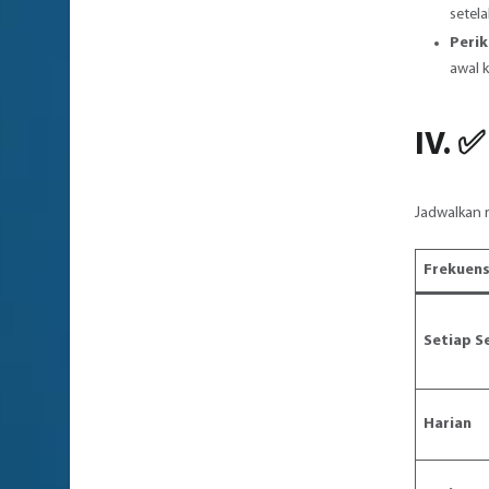
setel
Perik
awal 
IV. ✅
Jadwalkan r
Frekuens
Setiap S
Harian