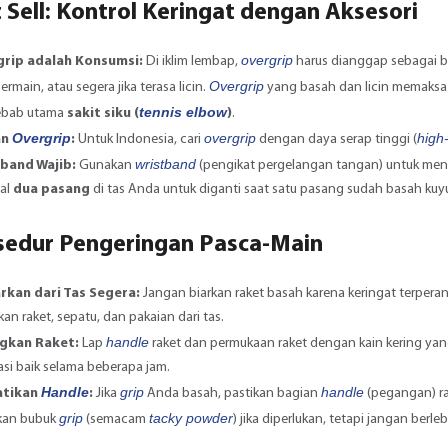
 Sell: Kontrol Keringat dengan Aksesori
overgrip
rip adalah Konsumsi:
Di iklim lembap,
harus dianggap sebagai b
Overgrip
ermain, atau segera jika terasa licin.
yang basah dan licin memaksa
tennis elbow
ebab utama
sakit siku (
)
.
Overgrip
overgrip
high
an
:
Untuk Indonesia, cari
dengan daya serap tinggi (
wristband
band Wajib:
Gunakan
(pengikat pergelangan tangan) untuk menc
al
dua pasang
di tas Anda untuk diganti saat satu pasang sudah basah kuy
osedur Pengeringan Pasca-Main
rkan dari Tas Segera:
Jangan biarkan raket basah karena keringat terpera
kan raket, sepatu, dan pakaian dari tas.
handle
gkan Raket:
Lap
raket dan permukaan raket dengan kain kering yan
asi baik selama beberapa jam.
Handle
grip
handle
atikan
:
Jika
Anda basah, pastikan bagian
(pegangan) ra
grip
tacky powder
kan bubuk
(semacam
) jika diperlukan, tetapi jangan berle