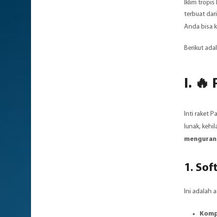
Iklim trop
terbuat dari
Anda bisa 
Berikut ada
I. 🔥
Inti raket 
lunak, kehi
menguran
1.
Soft
Ini adalah 
Komp