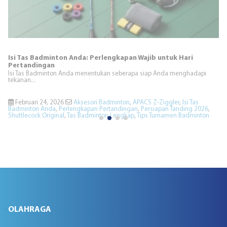
Lindungi Raket Badminton Anda dari Suhu Lembap dan Panas
Lindungi Raket Badminton Anda menjadi prioritas utama bagi pemain
yang...
Februari 24, 2026
#Badminton
,
APACS Indonesia
,
Lindungi Raket
Badminton Anda
,
Tas Raket Thermal
,
Tips Merawat Raket
OLAHRAGA