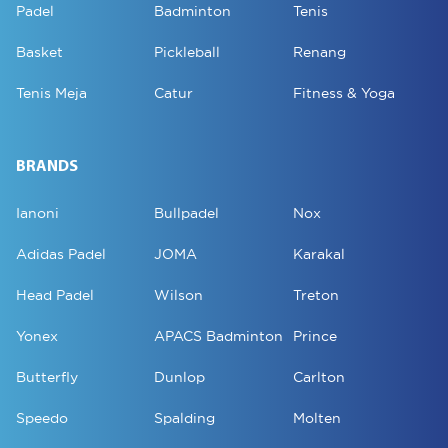
Padel
Badminton
Tenis
Basket
Pickleball
Renang
Tenis Meja
Catur
Fitness & Yoga
BRANDS
Ianoni
Bullpadel
Nox
Adidas Padel
JOMA
Karakal
Head Padel
Wilson
Treton
Yonex
APACS Badminton
Prince
Butterfly
Dunlop
Carlton
Speedo
Spalding
Molten