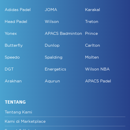
Adidas Padel
JOMA
Karakal
Head Padel
Wilson
Treton
Yonex
APACS Badminton
Prince
Butterfly
Dunlop
Carlton
Speedo
Spalding
Molten
DGT
Energetics
Wilson NBA
Arakhan
Aqurun
APACS Padel
TENTANG
Tentang Kami
Kami di Marketplace