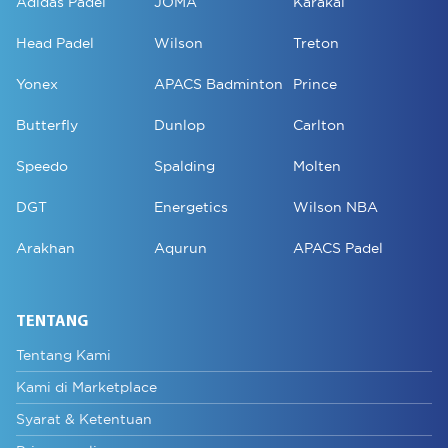
Adidas Padel
JOMA
Karakal
Head Padel
Wilson
Treton
Yonex
APACS Badminton
Prince
Butterfly
Dunlop
Carlton
Speedo
Spalding
Molten
DGT
Energetics
Wilson NBA
Arakhan
Aqurun
APACS Padel
TENTANG
Tentang Kami
Kami di Marketplace
Syarat & Ketentuan