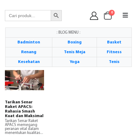
WA 089 6513 90141
Search Button
Search
0
for:
: BLOG MENU :
Badminton
Boxing
Basket
Renang
Tenis Meja
Fitness
Kesehatan
Yoga
Tenis
Tarikan Senar
Raket APACS:
Rahasia Smash
Kuat dan Maksimal
Tarikan Senar Raket
APACS memegang
peranan vital dalam
menentukan kualitas...