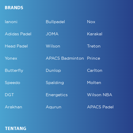
BRANDS
Ianoni
Bullpadel
Nox
Adidas Padel
JOMA
Karakal
Head Padel
Wilson
Treton
Yonex
APACS Badminton
Prince
Butterfly
Dunlop
Carlton
Speedo
Spalding
Molten
DGT
Energetics
Wilson NBA
Arakhan
Aqurun
APACS Padel
TENTANG