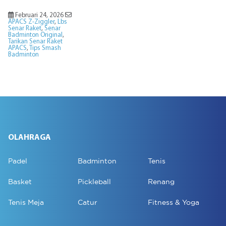
Februari 24, 2026
APACS Z-Ziggler
,
Lbs
Senar Raket
,
Senar
Badminton Original
,
Tarikan Senar Raket
APACS
,
Tips Smash
Badminton
OLAHRAGA
Padel
Badminton
Tenis
Basket
Pickleball
Renang
Tenis Meja
Catur
Fitness & Yoga