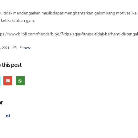
au tidak mendengarkan musik dapat menghantarkan gelombang motivasi ke 
 ketika latihan gym.
ps://www.blibli.com/friends/blog/7-tips-agar-fitness-tidak-berhenti-di-tenga
, 2021
Fitness
 this post
or
oi