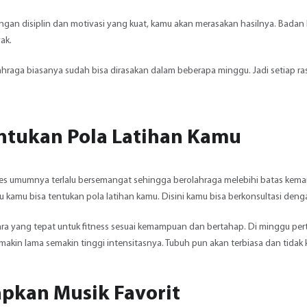
ngan disiplin dan motivasi yang kuat, kamu akan merasakan hasilnya. Badan le
ak.
hraga biasanya sudah bisa dirasakan dalam beberapa minggu. Jadi setiap ras
entukan Pola Latihan Kamu
nes umumnya terlalu bersemangat sehingga berolahraga melebihi batas kemam
tu kamu bisa tentukan pola latihan kamu. Disini kamu bisa berkonsultasi denga
ra yang tepat untuk fitness sesuai kemampuan dan bertahap. Di minggu pert
makin lama semakin tinggi intensitasnya. Tubuh pun akan terbiasa dan tidak 
iapkan Musik Favorit