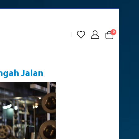
0
engah Jalan