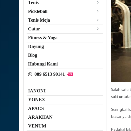
Tenis
Pickleball
Tenis Meja
Catur
Fitness & Yoga
Dayung
Blog
Hubungi Kami
089 6513 90141
WA
Salah satu 
IANONI
sulit untuk
YONEX
APACS
Seringkali 
biasanya di
ARAKHAN
VENUM
Padahal bil