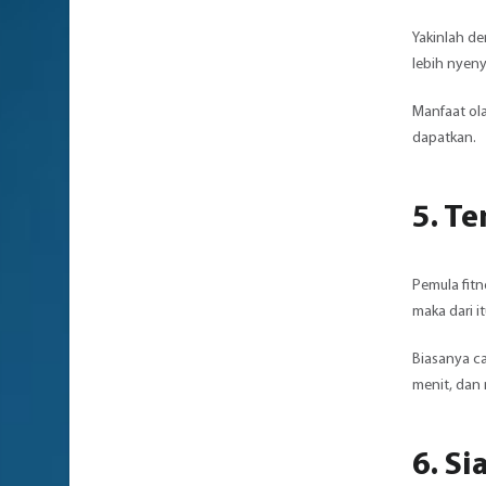
Yakinlah de
lebih nyeny
Manfaat ola
dapatkan.
5. T
Pemula fit
maka dari i
Biasanya ca
menit, dan 
6. S