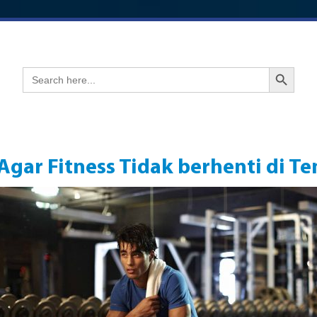
Search Button
Search
for:
 Agar Fitness Tidak berhenti di T