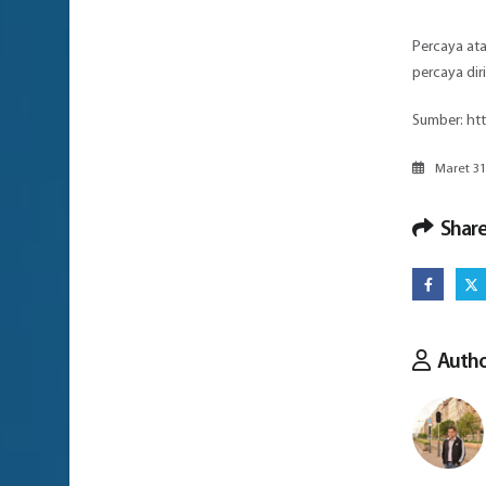
Percaya at
percaya diri
Sumber:
htt
Maret 31
Share
Auth