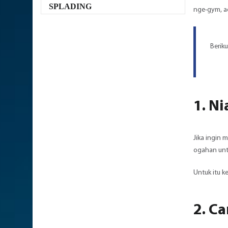
SPLADING
nge-gym, ad
Berik
1. Ni
Jika ingin 
ogahan unt
Untuk itu k
2. C