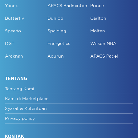
Yonex
APACS Badminton
Prince
Butterfly
Dunlop
Carlton
Speedo
Spalding
Molten
DGT
Energetics
Wilson NBA
Arakhan
Aqurun
APACS Padel
TENTANG
Tentang Kami
Kami di Marketplace
Syarat & Ketentuan
Privacy policy
KONTAK