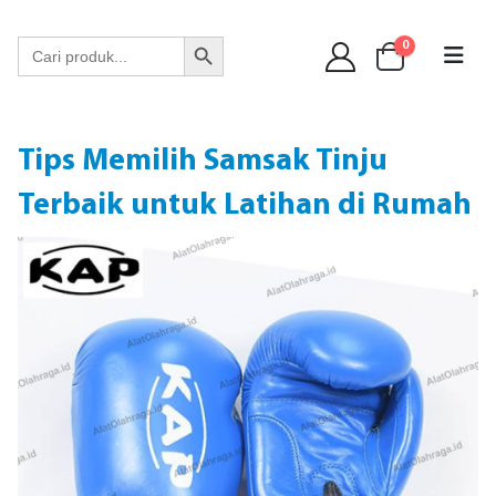
WA 089 6513 90141
Search Button
Search
0
for:
Tips Memilih Samsak Tinju
Terbaik untuk Latihan di Rumah