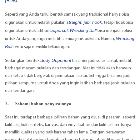
(BOB)
.
Seperti yang Anda tahu, bentuk samsak yang tradisional hanya bisa
straight, jab, hook
digunakan untuk melatih pukulan
, tetapi tidak bisa
uppercut
Wrecking Ball
digunakan untuk latihan
.
bisa menjadi solusi
Wrecking
untuk Anda yang ingin melatih semua jenis pukulan. Namun,
Ball
tentu saja memiliki kekurangan.
Body Opponent
Sedangkan bentuk
bisa menjadi solusi untuk melatih
berbagai macam pukulan dan tendangan. Alat ini tidak akan berayun
dan tetap tidak bergerak di permukaan lantai. Sehingga bisa menjadi
pilihan sempurna untuk Anda yang ingin latihan berbagai jenis pukulan
dan tendangan.
3.
Pahami bahan penyusunnya
Saat ini, terdapat berbagai pilihan bahan yang dijual di pasaran, seperti
kulit asli, kulit sintetis, kanvas, dan vinyl. Bahan dari kulit asli tentunya
memiliki kualitas yang baik karena tahan lama. Dengan perawatan
yang rutin, alat ini bisa bertahan hingga belasan tahun. Namun, harga