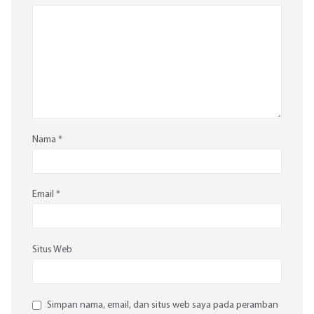
Nama
*
Email
*
Situs Web
Simpan nama, email, dan situs web saya pada peramban