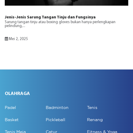
Jenis-Jenis Sarung Tangan Tinju dan Fungsinya
Sarung tangan tinju atau boxing gloves bukan hanya perlengkapan
pelindung,...
Mei 2, 2025
OLAHRAGA
Padel
Badminton
Tenis
Basket
Pickleball
Renang
Tenis Meja
Catur
Fitness & Yoga