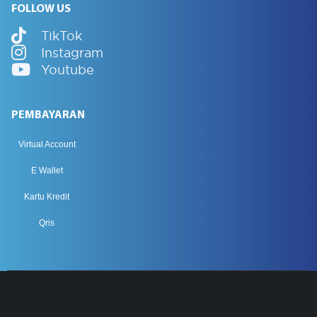
FOLLOW US
TikTok
Instagram
Youtube
PEMBAYARAN
Virtual Account
E Wallet
Kartu Kredit
Qris