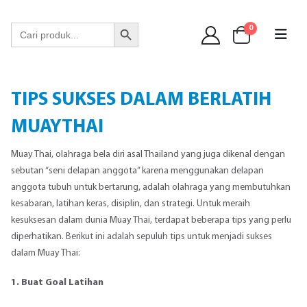
WA 089 6513 90141
Search Button
Search
0
for:
TIPS SUKSES DALAM BERLATIH
MUAYTHAI
Muay Thai, olahraga bela diri asal Thailand yang juga dikenal dengan
sebutan “seni delapan anggota” karena menggunakan delapan
anggota tubuh untuk bertarung, adalah olahraga yang membutuhkan
kesabaran, latihan keras, disiplin, dan strategi. Untuk meraih
kesuksesan dalam dunia Muay Thai, terdapat beberapa tips yang perlu
diperhatikan. Berikut ini adalah sepuluh tips untuk menjadi sukses
dalam Muay Thai:
1. Buat Goal Latihan