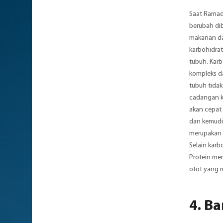
Saat Ramada
berubah di
makanan da
karbohidrat
tubuh. Kar
kompleks da
tubuh tida
cadangan k
akan cepat
dan kemudi
merupakan 
Selain karb
Protein me
otot yang r
4. B