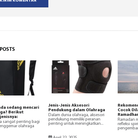
POSTS
Jenis-Jenis Aksesori
Rekomend
da sedang mencari
Pendukung dalam Olahraga
Cocok Dil
aga? Berikut
Ramadha
Dalam dunia olahraga, aksesori
jenisnya:
pendukung memiliki peranan
Ramadan m
a sangat penting bagi
penting untuk meningkatkan...
refleksi spi
penggemar olahraga
pengembanga
April 22, 2025