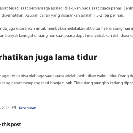
apat terjadi saat berolahraga apalagi dilakukan pada saat cuaca panas. Sehi
 diperhatikan. Asupan cairan yang disarankan adalah 1,5-2 liter per hari.
 Anda juga disarankan untuk membatasi melakukan aktivitas fisik di siang ha
n banyak keringat di siang hari saat puasa dapat menyebabkan dehidrasi kar
erhatikan juga lama tidur
ir agar tetap bisa olahraga saat puasa adalah perhatikan waktu tidur. Orang d
kurang dapat mempengaruhi kinerja tubuh. Tidur siang mungkin kadang dipe
, 2022
Kesehatan
 this post