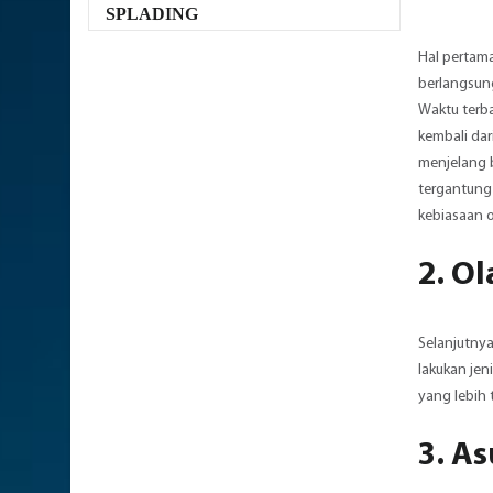
SPLADING
Hal pertama
berlangsung
Waktu terb
kembali da
menjelang b
tergantung 
kebiasaan o
2. O
Selanjutnya
lakukan jen
yang lebih 
3. A