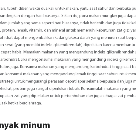
n, tubuh diberi waktu dua kali untuk makan, yaitu saat sahur dan berbuka 
bandingkan dengan hari biasanya. Selain itu, porsi makan mungkin juga da
lam jumlah yang sama seperti hari biasanya, tidak berlebih dan juga tida
, protein, lemak, vitamin, dan mineral untuk memenuhi kebutuhan zat gizi y
bohidrat dapat mengembalikan kadar glukosa darah yang menurun saat be
n serat (yang memiliki indeks glikemik rendah) diperlukan karena membantu
k cepat habis. Memakan makanan yang mengandung indeks glikemik rendah 
arbohidrat. Jika mengonsumsi makanan yang mengandung indeks glikemik tin
 habis juga. Konsumsi makanan yang mengandung karbohidrat tinggi saat b
an konsumsi makanan yang mengandung lemak tinggi saat sahur untuk memp
strategi untuk mengurangi perasaan cepat lapar selama berpuasa dan juga 
ohidrat, protein juga sangat diperlukan tubuh. Konsumsilah makanan yang men
rupakan zat yang diperlukan untuk pertumbuhan dan juga sebagai zat pemb
usak ketika berolahraga.
anyak minum