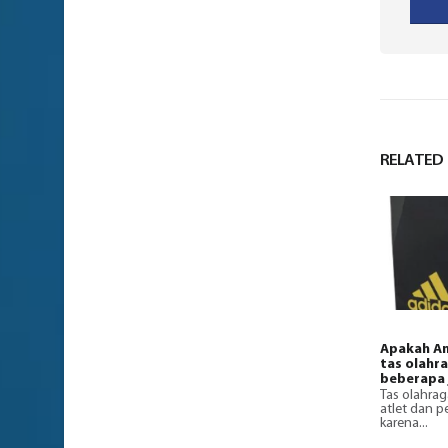
RELATED
Apakah An
tas olahr
beberapa 
Tas olahrag
atlet dan 
karena...