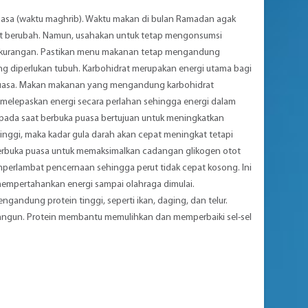
puasa (waktu maghrib). Waktu makan di bulan Ramadan agak
pat berubah. Namun, usahakan untuk tetap mengonsumsi
k kekurangan. Pastikan menu makanan tetap mengandung
ang diperlukan tubuh. Karbohidrat merupakan energi utama bagi
rpuasa. Makan makanan yang mengandung karbohidrat
 melepaskan energi secara perlahan sehingga energi dalam
pada saat berbuka puasa bertujuan untuk meningkatkan
ggi, maka kadar gula darah akan cepat meningkat tetapi
erbuka puasa untuk memaksimalkan cadangan glikogen otot
erlambat pencernaan sehingga perut tidak cepat kosong. Ini
mempertahankan energi sampai olahraga dimulai.
gandung protein tinggi, seperti ikan, daging, dan telur.
angun. Protein membantu memulihkan dan memperbaiki sel-sel