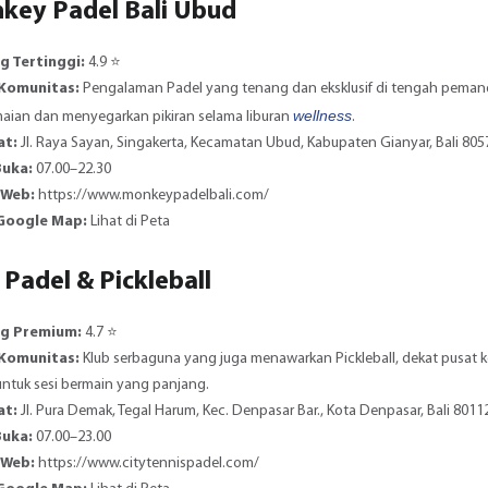
nkey Padel Bali Ubud
g Tertinggi:
4.9 ⭐️
 Komunitas:
Pengalaman Padel yang tenang dan eksklusif di tengah pemand
wellness
aian dan menyegarkan pikiran selama liburan
.
at:
Jl. Raya Sayan, Singakerta, Kecamatan Ubud, Kabupaten Gianyar, Bali 805
Buka:
07.00–22.30
 Web:
https://www.monkeypadelbali.com/
 Google Map:
Lihat di Peta
y Padel & Pickleball
ng Premium:
4.7 ⭐️
 Komunitas:
Klub serbaguna yang juga menawarkan Pickleball, dekat pusat 
untuk sesi bermain yang panjang.
at:
Jl. Pura Demak, Tegal Harum, Kec. Denpasar Bar., Kota Denpasar, Bali 8011
Buka:
07.00–23.00
 Web:
https://www.citytennispadel.com/