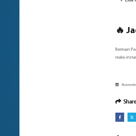
Link
🔥
Ja
Bermain Pad
reaksi inst
November
Share