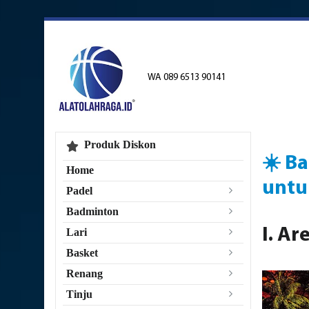
WA 089 6513 90141
Produk Diskon
☀️ B
Home
untu
Padel
Badminton
I. A
Lari
Basket
Renang
Tinju