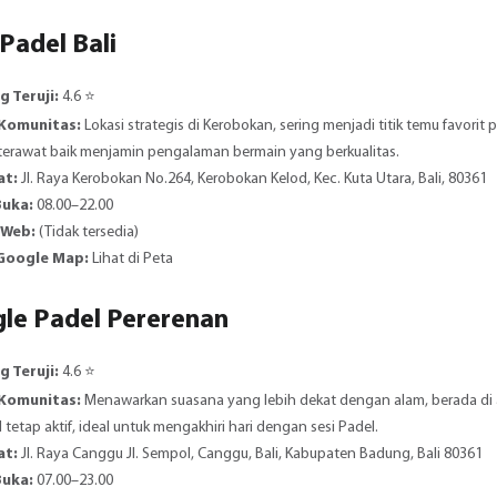
 Padel Bali
g Teruji:
4.6 ⭐️
 Komunitas:
Lokasi strategis di Kerobokan, sering menjadi titik temu favori
terawat baik menjamin pengalaman bermain yang berkualitas.
at:
Jl. Raya Kerobokan No.264, Kerobokan Kelod, Kec. Kuta Utara, Bali, 80361
Buka:
08.00–22.00
 Web:
(Tidak tersedia)
 Google Map:
Lihat di Peta
gle Padel Pererenan
g Teruji:
4.6 ⭐️
 Komunitas:
Menawarkan suasana yang lebih dekat dengan alam, berada di a
 tetap aktif, ideal untuk mengakhiri hari dengan sesi Padel.
at:
Jl. Raya Canggu Jl. Sempol, Canggu, Bali, Kabupaten Badung, Bali 80361
Buka:
07.00–23.00