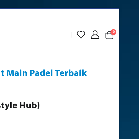
0
at Main Padel Terbaik
style Hub)