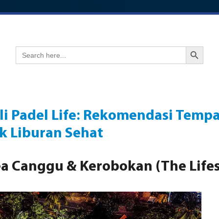
Search Button
Search
for:
ali Padel Life: Rekomendasi Temp
k Liburan Sehat
rea Canggu & Kerobokan (The Life