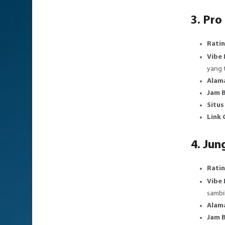
3. Pro
Ratin
Vibe
yang 
Alam
Jam 
Situs
Link
4. Jun
Ratin
Vibe
sambil
Alam
Jam 