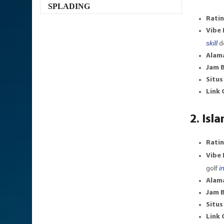
SPLADING
Rati
Vibe
skill
d
Alam
Jam 
Situs
Link
2. Isl
Rati
Vibe
i
golf
Alam
Jam 
Situs
Link