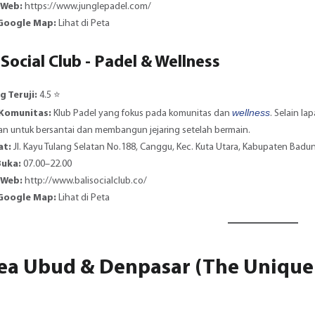
 Web:
https://www.junglepadel.com/
 Google Map:
Lihat di Peta
i Social Club - Padel & Wellness
g Teruji:
4.5 ⭐️
wellness
 Komunitas:
Klub Padel yang fokus pada komunitas dan
. Selain l
n untuk bersantai dan membangun jejaring setelah bermain.
at:
Jl. Kayu Tulang Selatan No.188, Canggu, Kec. Kuta Utara, Kabupaten Badun
Buka:
07.00–22.00
 Web:
http://www.balisocialclub.co/
 Google Map:
Lihat di Peta
Area Ubud & Denpasar (The Unique