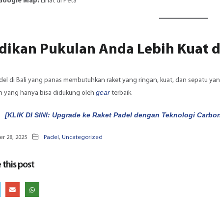
 Google Map:
Lihat di Peta
dikan Pukulan Anda Lebih Kuat da
el di Bali yang panas membutuhkan raket yang ringan, kuat, dan sepatu yan
gear
an yang hanya bisa didukung oleh
terbaik.
[KLIK DI SINI: Upgrade ke Raket Padel dengan Teknologi Carbo
 28, 2025
Padel
,
Uncategorized
 this post