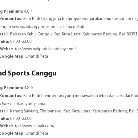
ng Premium:
4.8 ⭐️
 Komunitas:
Klub Padel yang juga berfungsi sebagai akademi, sangat cocok
coaching
engan sesi
profesional selama di Bali.
at:
Jl. Babakan Kubu, Canggu, Kec. Kuta Utara, Kabupaten Badung, Bali 80351
Buka:
07.00–23.00
 Web:
http://www.balipadelacademy.com/
 Google Map:
Lihat di Peta
and Sports Canggu
ng Premium:
4.8 ⭐️
 Komunitas:
Klub Padel terintegrasi yang menawarkan lebih dari sekadar Padel
ndoor
di lokasi yang sama.
at:
Jl. Karang Suwung, Tibubeneng, Kec. Kuta Utara, Kabupaten Badung, Bali 
Buka:
07.00–23.00
 Web:
http://www.iscbali.com/
 Google Map:
Lihat di Peta