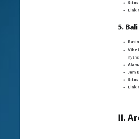
Situs
Link
5. Bal
Ratin
Vibe
nyama
Alam
Jam 
Situs
Link
II. 