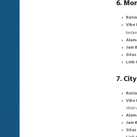
6. Mo
Ratin
Vibe
kedam
Alam
Jam 
Situs
Link
7. Cit
Rati
Vibe
ideal 
Alam
Jam 
Situs