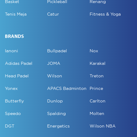
Basket
Pickleball
Renang
Tenis Meja
Catur
Fitness & Yoga
BRANDS
Ianoni
Bullpadel
Nox
Adidas Padel
JOMA
Karakal
Head Padel
Wilson
Treton
Yonex
APACS Badminton
Prince
Butterfly
Dunlop
Carlton
Speedo
Spalding
Molten
DGT
Energetics
Wilson NBA