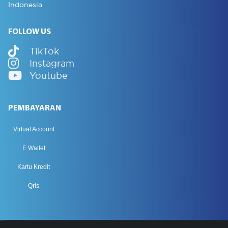
Indonesia
FOLLOW US
TikTok
Instagram
Youtube
PEMBAYARAN
Virtual Account
E Wallet
Kartu Kredit
Qris