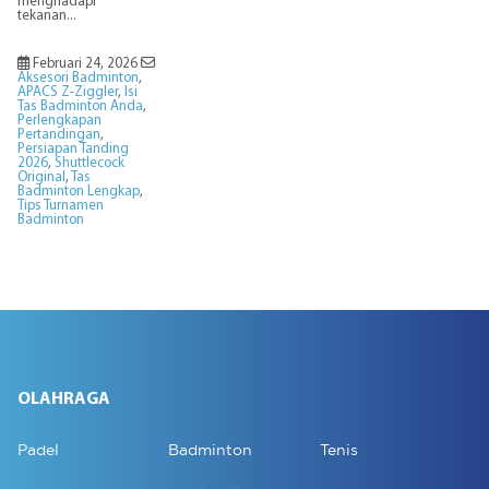
menghadapi
tekanan...
Februari 24, 2026
Aksesori Badminton
,
APACS Z-Ziggler
,
Isi
Tas Badminton Anda
,
Perlengkapan
Pertandingan
,
Persiapan Tanding
2026
,
Shuttlecock
Original
,
Tas
Badminton Lengkap
,
Tips Turnamen
Badminton
OLAHRAGA
Padel
Badminton
Tenis