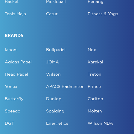
Basket
Pickleball
Renang
Tenis Meja
Catur
Fitness & Yoga
BRANDS
Ianoni
Bullpadel
Nox
Adidas Padel
JOMA
Karakal
Head Padel
Wilson
Treton
Yonex
APACS Badminton
Prince
Butterfly
Dunlop
Carlton
Speedo
Spalding
Molten
DGT
Energetics
Wilson NBA