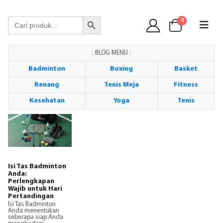
WA 089 6513 90141
Search Button
Search
0
for:
: BLOG MENU :
Badminton
Boxing
Basket
Renang
Tenis Meja
Fitness
Kesehatan
Yoga
Tenis
Isi Tas Badminton
Anda:
Perlengkapan
Wajib untuk Hari
Pertandingan
Isi Tas Badminton
Anda menentukan
seberapa siap Anda