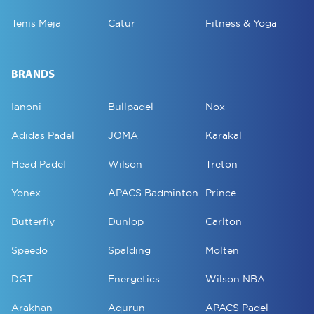
Tenis Meja
Catur
Fitness & Yoga
BRANDS
Ianoni
Bullpadel
Nox
Adidas Padel
JOMA
Karakal
Head Padel
Wilson
Treton
Yonex
APACS Badminton
Prince
Butterfly
Dunlop
Carlton
Speedo
Spalding
Molten
DGT
Energetics
Wilson NBA
Arakhan
Aqurun
APACS Padel