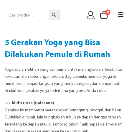
WA 089 6513 90141
Search Button
Search
0
for:
5 Gerakan Yoga yang Bisa
Dilakukan Pemula di Rumah
Yoga adalah latihan yang sempurna untuk meningkatkan fleksibilitas,
kekuatan, dan ketenangan pikiran. Bagi pemula, memulai yoga di
rumah bisa menjadi langkah yang menyenangkan dan bermanfaat.
Berikut lima gerakan yoga sederhana yang bisa Anda coba:
1. Child’s Pose (Balasana)
Gerakan ini membantu meregangkan punggung, pinggul, dan bahu.
Duduklah di tumit, lalu bungkukkan tubuh ke depan dengan tangan
terentang ke depan atau di samping tubuh. Tarik napas dalam-dalam
dan rasakan relaksasi menyebar ke seluruh tubuh.