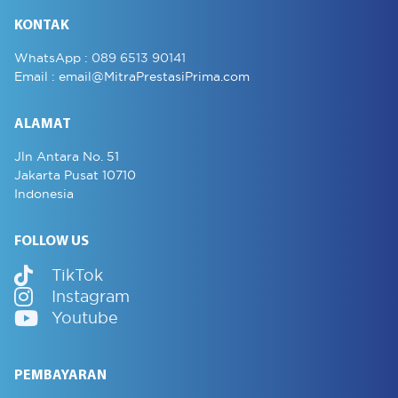
KONTAK
WhatsApp :
089 6513 90141
Email :
email@MitraPrestasiPrima.com
ALAMAT
Jln Antara No. 51
Jakarta Pusat 10710
Indonesia
FOLLOW US
TikTok
Instagram
Youtube
PEMBAYARAN