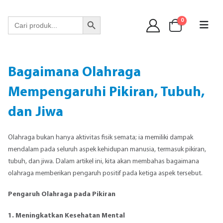
WA 089 6513 90141
Search Button
Search
0
for:
Bagaimana Olahraga
Mempengaruhi Pikiran, Tubuh,
dan Jiwa
Olahraga bukan hanya aktivitas fisik semata; ia memiliki dampak
mendalam pada seluruh aspek kehidupan manusia, termasuk pikiran,
tubuh, dan jiwa. Dalam artikel ini, kita akan membahas bagaimana
olahraga memberikan pengaruh positif pada ketiga aspek tersebut.
Pengaruh Olahraga pada Pikiran
1. Meningkatkan Kesehatan Mental