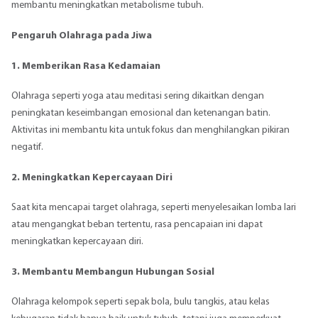
membantu meningkatkan metabolisme tubuh.
Pengaruh Olahraga pada Jiwa
1. Memberikan Rasa Kedamaian
Olahraga seperti yoga atau meditasi sering dikaitkan dengan
peningkatan keseimbangan emosional dan ketenangan batin.
Aktivitas ini membantu kita untuk fokus dan menghilangkan pikiran
negatif.
2. Meningkatkan Kepercayaan Diri
Saat kita mencapai target olahraga, seperti menyelesaikan lomba lari
atau mengangkat beban tertentu, rasa pencapaian ini dapat
meningkatkan kepercayaan diri.
3. Membantu Membangun Hubungan Sosial
Olahraga kelompok seperti sepak bola, bulu tangkis, atau kelas