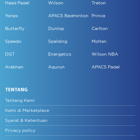
Head Padel
Wilson
Treton
Yonex
APACS Badminton
Prince
Butterfly
Dunlop
Carlton
Speedo
Spalding
Molten
DGT
Energetics
Wilson NBA
Arakhan
Aqurun
APACS Padel
TENTANG
Tentang Kami
Kami di Marketplace
Syarat & Ketentuan
Privacy policy