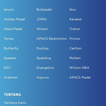
Ianoni
Bullpadel
Nox
Adidas Padel
JOMA
Karakal
Head Padel
Wilson
Treton
Yonex
APACS Badminton
Prince
Butterfly
Dunlop
Carlton
Speedo
Spalding
Molten
DGT
Energetics
Wilson NBA
Arakhan
Aqurun
APACS Padel
TENTANG
Tentang Kami