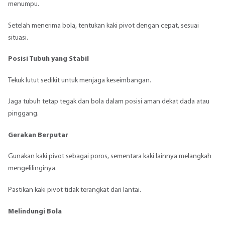
menumpu.
Setelah menerima bola, tentukan kaki pivot dengan cepat, sesuai
situasi.
Posisi Tubuh yang Stabil
Tekuk lutut sedikit untuk menjaga keseimbangan.
Jaga tubuh tetap tegak dan bola dalam posisi aman dekat dada atau
pinggang.
Gerakan Berputar
Gunakan kaki pivot sebagai poros, sementara kaki lainnya melangkah
mengelilinginya.
Pastikan kaki pivot tidak terangkat dari lantai.
Melindungi Bola