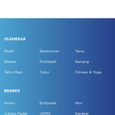
OLAHRAGA
Padel
Badminton
Tenis
Basket
Pickleball
Renang
Tenis Meja
Catur
Fitness & Yoga
BRANDS
Ianoni
Bullpadel
Nox
Adidas Padel
JOMA
Karakal