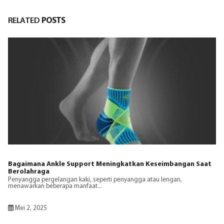
RELATED
POSTS
Bagaimana Ankle Support Meningkatkan Keseimbangan Saat
Berolahraga
Penyangga pergelangan kaki, seperti penyangga atau lengan,
menawarkan beberapa manfaat...
Mei 2, 2025