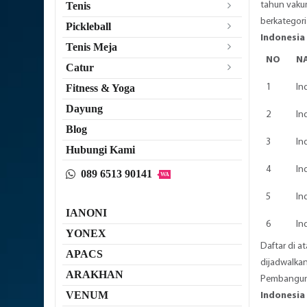
tahun vaku
Tenis
berkategori
Pickleball
Indonesia
Tenis Meja
NO
N
Catur
1
In
Fitness & Yoga
Dayung
2
In
Blog
3
In
Hubungi Kami
4
In
089 6513 90141
WA
5
In
IANONI
6
In
YONEX
Daftar di a
APACS
dijadwalkan
ARAKHAN
Pembangunan
VENUM
Indonesia