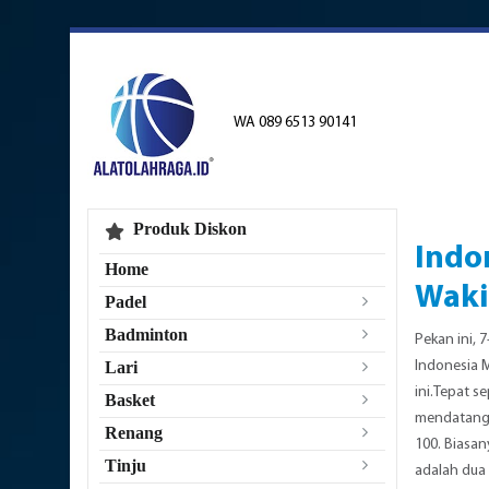
WA 089 6513 90141
Produk Diskon
Indo
Home
Waki
Padel
Badminton
Pekan ini, 
Indonesia M
Lari
ini.Tepat s
Basket
mendatang.S
Renang
100. Biasan
Tinju
adalah dua 