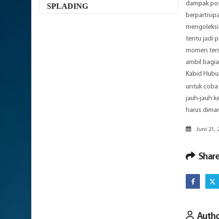
dampak posi
SPLADING
berpartisip
mengoleksi 
tentu jadi 
momen terse
ambil bagi
Kabid Hubu
untuk coba 
jauh-jauh k
harus dima
Juni 21, 
Share
Auth