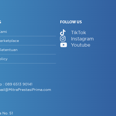
G
FOLLOW US
Kami
TikTok
Instagram
arketplace
Youtube
Ketentuan
olicy
p :
089 6513 90141
ail@MitraPrestasiPrima.com
a No. 51