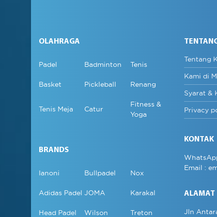
OLAHRAGA
TENTAN
Tentang 
Padel
Badminton
Tenis
Kami di M
Basket
Pickleball
Renang
Syarat & 
Fitness &
Tenis Meja
Catur
Privacy p
Yoga
KONTAK
BRANDS
WhatsAp
Email :
em
Ianoni
Bullpadel
Nox
Adidas Padel
JOMA
Karakal
ALAMAT
Jln Antar
Head Padel
Wilson
Treton