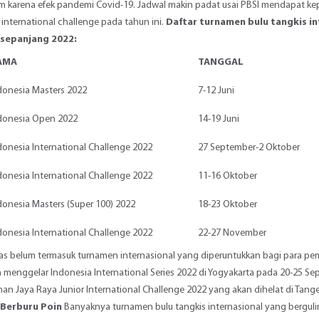
m karena efek pandemi Covid-19. Jadwal makin padat usai PBSI mendapat 
 international challenge pada tahun ini.
Daftar turnamen bulu tangkis int
 sepanjang 2022:
AMA
TANGGAL
donesia Masters 2022
7-12 Juni
donesia Open 2022
14-19 Juni
donesia International Challenge 2022
27 September-2 Oktober
donesia International Challenge 2022
11-16 Oktober
donesia Masters (Super 100) 2022
18-23 Oktober
donesia International Challenge 2022
22-27 November
tas belum termasuk turnamen internasional yang diperuntukkan bagi para pem
 menggelar Indonesia International Series 2022 di Yogyakarta pada 20-25 S
 Jaya Raya Junior International Challenge 2022 yang akan dihelat di Tang
 Berburu Poin
Banyaknya turnamen bulu tangkis internasional yang berguli