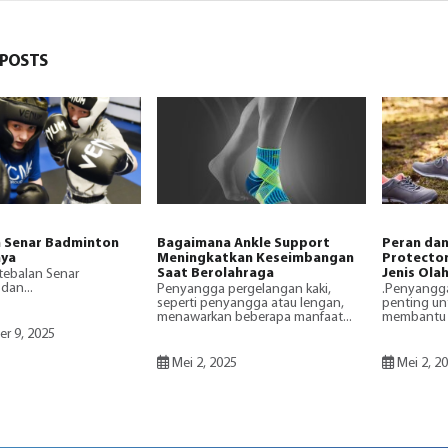
POSTS
 Senar Badminton
Bagaimana Ankle Support
Peran dan
nya
Meningkatkan Keseimbangan
Protector
Saat Berolahraga
Jenis Ola
tebalan Senar
dan...
Penyangga pergelangan kaki,
.Penyangga
seperti penyangga atau lengan,
penting un
menawarkan beberapa manfaat...
membantu p
r 9, 2025
Mei 2, 2025
Mei 2, 2