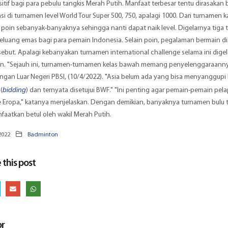
tif bagi para pebulu tangkis Merah Putih. Manfaat terbesar tentu dirasakan 
asi di turnamen level World Tour Super 500, 750, apalagi 1000. Dari turnamen k
poin sebanyak-banyaknya sehingga nanti dapat naik level. Digelarnya tiga t
peluang emas bagi para pemain Indonesia. Selain poin, pegalaman bermain di l
but. Apalagi kebanyakan turnamen international challenge selama ini dige
an. "Sejauh ini, turnamen-turnamen kelas bawah memang penyelenggaraanny
ngan Luar Negeri PBSI, (10/4/2022). "Asia belum ada yang bisa menyanggup
bidding
(
) dan ternyata disetujui BWF." "Ini penting agar pemain-pemain pel
e Eropa," katanya menjelaskan. Dengan demikian, banyaknya turnamen bulu t
nfaatkan betul oleh wakil Merah Putih.
2022
Badminton
 this post
or