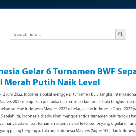
Search Button
Search
for:
nesia Gelar 6 Turnamen BWF Sep
l Merah Putih Naik Level
7-12 Juni 2022, Indonesia bakal menggelar turnamen bulu tangkis internasional
asters 2022 merupakan pembuka dari rentetan kompetisi bulu tangkis intern
epekan setelah Indonesia Masters 2022 dihelat, giliran Indonesia Open 2022 ya
etelah itu, Indonesia dijadwalkan menggelar tiga turnamen bulu tangkis kat
ya, hanya ada empat turnamen internasional level senior yang digelar di Tan
yang paling bergengsi. Lalu ada Indonesia Masters (Super 100) dan Indonesia