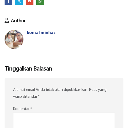
Author
komal minhas
Tinggalkan Balasan
Alamat email Anda tidak akan dipublikasikan.
Ruas yang
wajib ditandai
*
Komentar
*