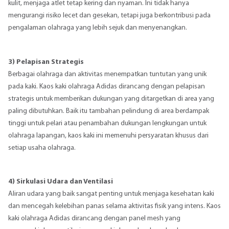
kulit, menjaga atlet tetap kering dan nyaman. Ini tidak hanya
mengurangi risiko lecet dan gesekan, tetapi juga berkontribusi pada
pengalaman olahraga yang lebih sejuk dan menyenangkan.
3) Pelapisan Strategis
Berbagai olahraga dan aktivitas menempatkan tuntutan yang unik
pada kaki. Kaos kaki olahraga Adidas dirancang dengan pelapisan
strategis untuk memberikan dukungan yang ditargetkan di area yang
paling dibutuhkan. Baik itu tambahan pelindung di area berdampak
tinggi untuk pelari atau penambahan dukungan lengkungan untuk
olahraga lapangan, kaos kaki ini memenuhi persyaratan khusus dari
setiap usaha olahraga.
4) Sirkulasi Udara dan Ventilasi
Aliran udara yang baik sangat penting untuk menjaga kesehatan kaki
dan mencegah kelebihan panas selama aktivitas fisik yang intens. Kaos
kaki olahraga Adidas dirancang dengan panel mesh yang