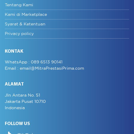
Tentang Kami
Kami di Marketplace
Syarat & Ketentuan
Privacy policy
KONTAK
WhatsApp :
089 6513 90141
Email :
email@MitraPrestasiPrima.com
ALAMAT
Jln Antara No. 51
Jakarta Pusat 10710
Indonesia
FOLLOW US