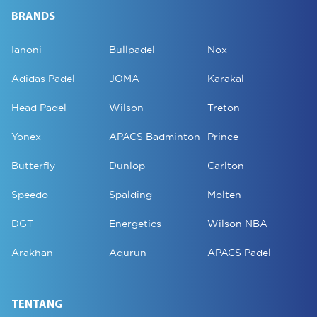
BRANDS
Ianoni
Bullpadel
Nox
Adidas Padel
JOMA
Karakal
Head Padel
Wilson
Treton
Yonex
APACS Badminton
Prince
Butterfly
Dunlop
Carlton
Speedo
Spalding
Molten
DGT
Energetics
Wilson NBA
Arakhan
Aqurun
APACS Padel
TENTANG