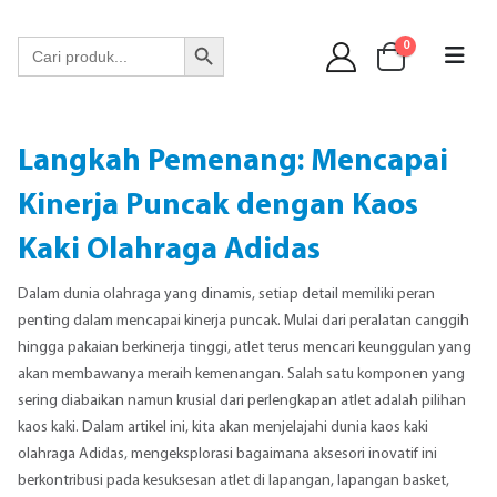
WA 089 6513 90141
Search Button
Search
0
for:
Langkah Pemenang: Mencapai
Kinerja Puncak dengan Kaos
Kaki Olahraga Adidas
Dalam dunia olahraga yang dinamis, setiap detail memiliki peran
penting dalam mencapai kinerja puncak. Mulai dari peralatan canggih
hingga pakaian berkinerja tinggi, atlet terus mencari keunggulan yang
akan membawanya meraih kemenangan. Salah satu komponen yang
sering diabaikan namun krusial dari perlengkapan atlet adalah pilihan
kaos kaki. Dalam artikel ini, kita akan menjelajahi dunia kaos kaki
olahraga Adidas, mengeksplorasi bagaimana aksesori inovatif ini
berkontribusi pada kesuksesan atlet di lapangan, lapangan basket,