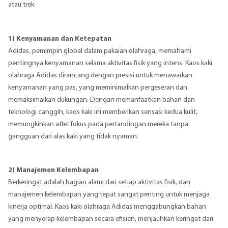
atau trek.
1) Kenyamanan dan Ketepatan
Adidas, pemimpin global dalam pakaian olahraga, memahami
pentingnya kenyamanan selama aktivitas fisik yang intens. Kaos kaki
olahraga Adidas dirancang dengan presisi untuk menawarkan
kenyamanan yang pas, yang meminimalkan pergeseran dan
memaksimalkan dukungan. Dengan memanfaatkan bahan dan
teknologi canggih, kaos kaki ini memberikan sensasi kedua kulit,
memungkinkan atlet fokus pada pertandingan mereka tanpa
gangguan dari alas kaki yang tidak nyaman.
2) Manajemen Kelembapan
Berkeringat adalah bagian alami dari setiap aktivitas fisik, dan
manajemen kelembapan yang tepat sangat penting untuk menjaga
kinerja optimal. Kaos kaki olahraga Adidas menggabungkan bahan
yang menyerap kelembapan secara efisien, menjauhkan keringat dari