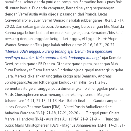
babak final sektor ganda putri dan campuran, Bernadine harus puas finis
di urutan kedua. Di ganda campuran, Bernadine yang berpasangan
dengan Verrel Yustin Aulia dijegal pasangan dari Prancis, Lucas
Corvee/Sharone Bauer. Verrell/Bernadine kalah rubber game 18-21, 21-17,
20-22. Dari sektor ganda putri, Bernadine yang berpasangan Titis Maulida
Rahma juga belum berhasil menorehkan gelar juara. Bernadine/Titis kalah
bersaing dengan unggulan ketiga dari Inggris, Abbygael Harris/Hope
Warner. Bernadine/Titis juga kalah rubber game 21-16, 16-21, 20-22.
“Mereka udah unggul, kurang tenang aja. Belum bisa ngendaliin
paniknya mereka. Kalo secara teknik keduanya imbang,”
ujar Komala
Dewi, pelatih ganda PB Djarum. Di sektor ganda putra, pasangan Muh
Putra Erwiansyah/Patra Harapan Rindorindo juga gagal merengkuh gelar
juara. Mereka dikalahkan unggulan ketiga asal Denmark, Andreas
Sondergaard/Jesper Toft dengan kedudukan akhir 15-21, 21-23.
Sementara itu gelar tunggal putra dimenangkan oleh unggulan pertama,
Mads Christophersen usai menang dari rekannya sendiri Magnus
Johannesen 14-21, 21-15, 21-13. Hasil Babak final - Ganda campuran:
Lucas Corvee/Sharone Bauer [FRA] - Verrell Yustin Aulia/Bernadine
Anindiya Wardana [INA]: 21-18, 17-21, 22-20 - Tunggal putri: Chiara
Marvella Handoyo [INA] - Aura Ihza Aulia [INA] 21-9, 21-9. - Tunggal
putra: Mads Christophersen [DEN] - Magnus Johannesen [DEN] : 14-21, 21-