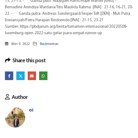
15, 21-13. - Ganda putri: Abbygael Harris/Hope Warner [ENG] -
Bernadine Anindiya Wardana/Titis Maulida Rahma [INA] : 21-16, 16-21, 20-
22. - Ganda putra: Andreas Sondergaard/Jesper Toft [DEN] - Muh Putra
Erwiansyah/Patra Harapan Rindorindo [INA] : 21-15, 23-21
Sumber:
https://pbdjarum.org/berita/turnamen-internasional/20220508-
luxemburg-open-2022-satu-gelar-juara-empat-runner-up
Mei 9, 2022
Badminton
Share this post
Author
oi