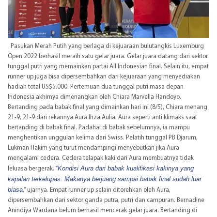
Pasukan Merah Putih yang berlaga di kejuaraan bulutangkis Luxemburg
Open 2022 berhasil meraih satu gelar juara. Gelar juara datang dari sektor
tunggal putri yang memainkan partai All Indonesian final. Selain itu, empat
runner up juga bisa dipersembahkan dari kejuaraan yang menyediakan
hadiah total US$5.000. Pertemuan dua tunggal putri masa depan
Indonesia akhirnya dimenangkan oleh Chiara Marvella Handoyo.
Bertanding pada babak final yang dimainkan hari ini (8/5), Chiara menang
21-9, 21-9 dari rekannya Aura Ihza Aulia. Aura seperti anti klimaks saat
bertanding di babak final. Padahal di babak sebelumnya, ia mampu
menghentikan unggulan kelima dari Swiss. Pelatih tunggal PB Djarum,
Lukman Hakim yang turut mendampingi menyebutkan jika Aura
mengalami cedera. Cedera telapak kaki dari Aura membuatnya tidak
“Kondisi Aura dari babak kualifikasi kakinya yang
leluasa bergerak.
kapalan terkelupas. Makanya berjuang sampai babak final sudah luar
biasa
,” ujarnya. Empat runner up selain ditorehkan oleh Aura,
dipersembahkan dari sektor ganda putra, putri dan campuran. Bernadine
Anindiya Wardana belum berhasil mencerak gelar juara. Bertanding di