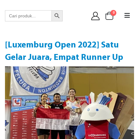
WA 089 6513 90141
Search Button
Search
0
for:
[Luxemburg Open 2022] Satu
Gelar Juara, Empat Runner Up