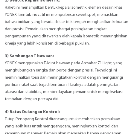
2) Bentuk Kepala Isometrik:
Raket ini menampilkan bentuk kepala Isometrik, elemen desain khas
YONEX. Bentuk inovatif ini memperbesar sweet spot, memastikan
bahwa bidikan yang berada di luar titik tengah menghasilkan kekuatan
dan presisi. Pemain akan menghargai peningkatan tingkat
pengampunan yang ditawarkan oleh kepala Isometrik, memungkinkan
kinerja yang lebih konsisten di berbagai pukulan.
3) Sambungan T bawaan:
YONEX menggunakan T-Joint bawaan pada Arcsaber 71 Light, yang
menghubungkan rangka dan poros dengan presisi. Teknologi ini
meminimalkan torsi dan meningkatkan kontrol dengan mengurangi
puntiran raket saat terjadi benturan. Hasilnya adalah peningkatan
akurasi dan stabilitas, memberdayakan pemain untuk mengeksekusi
tembakan dengan percaya diri.
4) Batas Dukungan Kontrol:
Tutup Penopang Kontrol dirancang untuk memberikan permukaan
yang lebih luas untuk menggenggam, meningkatkan kontrol dan
kemampuan manuver. Pemain akan merasakan bahwa genggaman