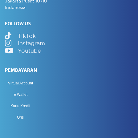
Jakarta Pusat 10710
Indonesia
FOLLOW US
TikTok
Instagram
Youtube
PEMBAYARAN
Virtual Account
E Wallet
Kartu Kredit
Qris