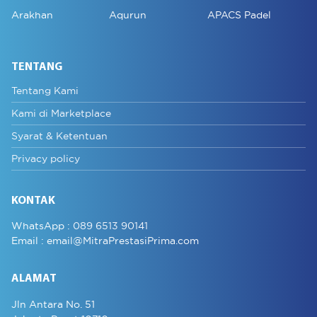
Arakhan
Aqurun
APACS Padel
TENTANG
Tentang Kami
Kami di Marketplace
Syarat & Ketentuan
Privacy policy
KONTAK
WhatsApp :
089 6513 90141
Email :
email@MitraPrestasiPrima.com
ALAMAT
Jln Antara No. 51