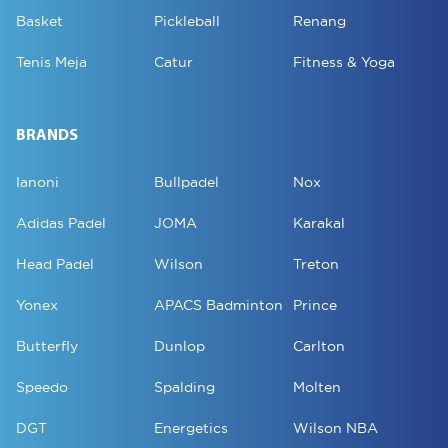
Basket
Pickleball
Renang
Tenis Meja
Catur
Fitness & Yoga
BRANDS
Ianoni
Bullpadel
Nox
Adidas Padel
JOMA
Karakal
Head Padel
Wilson
Treton
Yonex
APACS Badminton
Prince
Butterfly
Dunlop
Carlton
Speedo
Spalding
Molten
DGT
Energetics
Wilson NBA