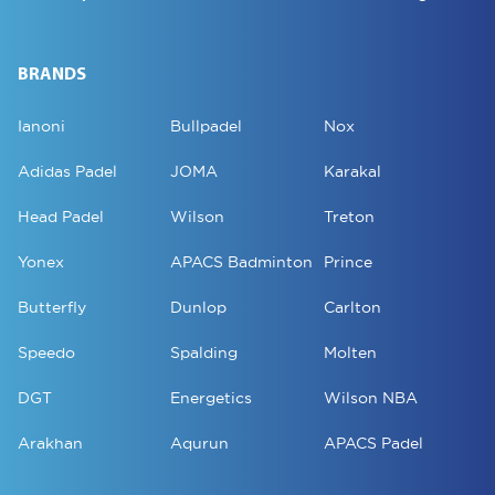
BRANDS
Ianoni
Bullpadel
Nox
Adidas Padel
JOMA
Karakal
Head Padel
Wilson
Treton
Yonex
APACS Badminton
Prince
Butterfly
Dunlop
Carlton
Speedo
Spalding
Molten
DGT
Energetics
Wilson NBA
Arakhan
Aqurun
APACS Padel