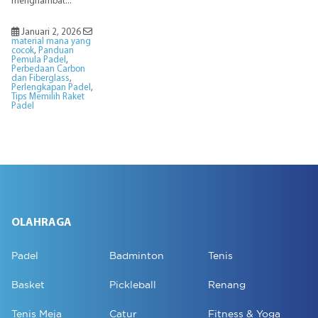
menghambat...
Januari 2, 2026
material mana yang
cocok
,
Panduan
Pemula Padel
,
Perbedaan Carbon
dan Fiberglass
,
Perlengkapan Padel
,
Tips Memilih Raket
Padel
OLAHRAGA
Padel
Badminton
Tenis
Basket
Pickleball
Renang
Tenis Meja
Catur
Fitness & Yoga