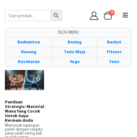
WA 089 6513 90141
Search Button
Search
0
for:
: BLOG MENU :
Badminton
Boxing
Basket
Renang
Tenis Meja
Fitness
Kesehatan
Yoga
Tenis
Panduan
Strategis: Material
Mana Yang Cocok
Untuk Gaya
Bermain Anda
Memasuki lapangan
padel dengan senjata
yang salah sering kali