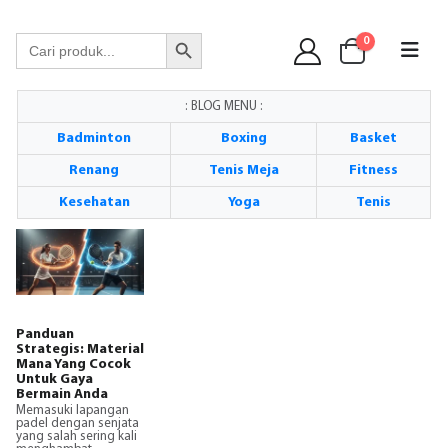
WA 089 6513 90141
Search Button
Search
0
for:
: BLOG MENU :
Badminton
Boxing
Basket
Renang
Tenis Meja
Fitness
Kesehatan
Yoga
Tenis
Panduan
Strategis: Material
Mana Yang Cocok
Untuk Gaya
Bermain Anda
Memasuki lapangan
padel dengan senjata
yang salah sering kali