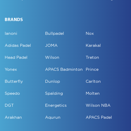
BRANDS
Ianoni
Bullpadel
Nox
Adidas Padel
JOMA
Karakal
Head Padel
Wilson
Treton
Yonex
APACS Badminton
Prince
Butterfly
Dunlop
Carlton
Speedo
Spalding
Molten
DGT
Energetics
Wilson NBA
Arakhan
Aqurun
APACS Padel