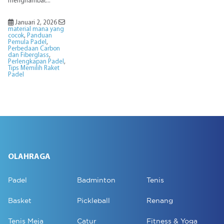
menghambat...
Januari 2, 2026
material mana yang
cocok
,
Panduan
Pemula Padel
,
Perbedaan Carbon
dan Fiberglass
,
Perlengkapan Padel
,
Tips Memilih Raket
Padel
OLAHRAGA
Padel
Badminton
Tenis
Basket
Pickleball
Renang
Tenis Meja
Catur
Fitness & Yoga